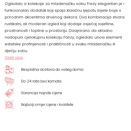
Ogledalo iz kolekcije za mladenačku sobu Frezy elegantan je i
funkcionalan dodatak koji spaja klasičnu ljepotu bijele boje s
prirodnim akcentima drvenog dekora. Ova kombinacija stvara
rustikalni, ali moderan izgled koji dodaje osjećaj svjetline,
prostranosti i topline u prostoriju. Dizajnirano da skladno
nadopuni cjelokupnu kolekciju Fanzy, ogledalo unosi element
estetske profinjenosti i praktičnosti u svaku mladenačku ili
dječju sobu.
Cijeli opis
Besplatna dostava do vašeg doma
Do 24 rata bez kamata
Garancija najniže cijene
Najbolji omjer cijene i kvalitete