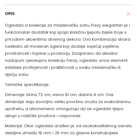
OPIS
Ogledalo iz kolekcije za mladenačku sobu Frezy elegantan je i
funkcionalan dodatak koji spaja klasičnu ljepotu bijele boje s
prirodnim akcentima drvenog dekora. Ova kombinacija stvara
rustikalni, ali moderan izgled koji dodaje osjećaj svjetline,
prostranosti i topline u prostoriju. Dizajnirano da skladno
nadopuni cjelokupnu kolekciju Fanzy, ogledalo unosi element
estetske profinjenosti i praktičnosti u svaku mladenačku ili
dječju sobu.
Tehničke specifikacije:
Dimenzije: širina 72 cm, visina 91 cm, dubina 4 cm. Ove
dimenzije daju dovoljno veliku površinu zrcala za svakodnevnu
upotrebu, a istovremeno omogućuju da se ogledalo lijepo
uklopi u različite prostore i rasporede.
Materijal: Okvir ogledala izrađen je od visokokvalitetnog iverala
debljine između 18 mm i 25 mm za glavne konstrukcijske