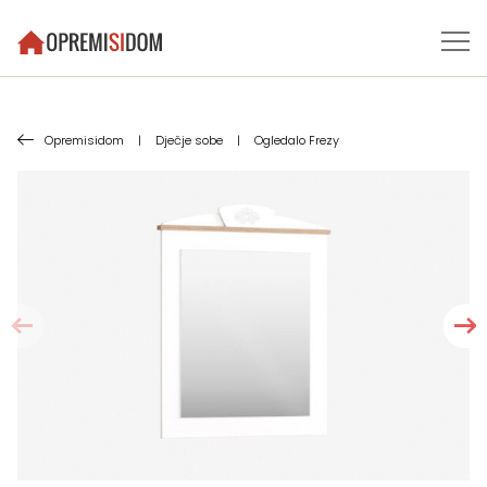
Opremisidom
|
Dječje sobe
|
Ogledalo Frezy