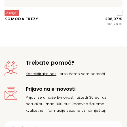
Akcija!
A
Iz
Tr
KOMODA FREZY
298,07
€
D
ci
ci
313,76
€
bi
je:
je:
29
31
Trebate pomoć?
Kontaktirajte nas
i brzo ćemo vam pomoći.
Prijava na e-novosti
Prijavi se u naše E-novost i uštedi 30 eur uz
narudžbu iznad 300 eur. Redovno šaljemo
kvalitetne informacije vezane uz namještaj.