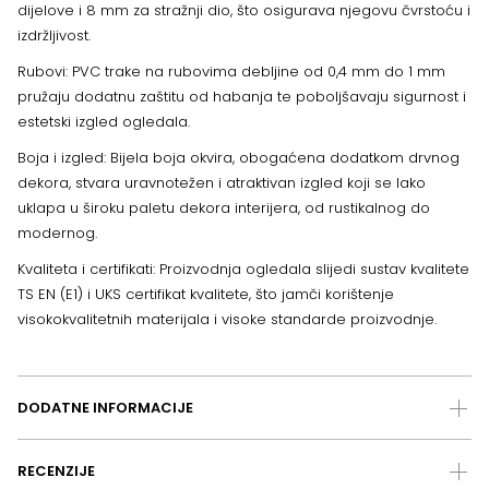
dijelove i 8 mm za stražnji dio, što osigurava njegovu čvrstoću i
izdržljivost.
Rubovi: PVC trake na rubovima debljine od 0,4 mm do 1 mm
pružaju dodatnu zaštitu od habanja te poboljšavaju sigurnost i
estetski izgled ogledala.
Boja i izgled: Bijela boja okvira, obogaćena dodatkom drvnog
dekora, stvara uravnotežen i atraktivan izgled koji se lako
uklapa u široku paletu dekora interijera, od rustikalnog do
modernog.
Kvaliteta i certifikati: Proizvodnja ogledala slijedi sustav kvalitete
TS EN (E1) i UKS certifikat kvalitete, što jamči korištenje
visokokvalitetnih materijala i visoke standarde proizvodnje.
DODATNE INFORMACIJE
RECENZIJE