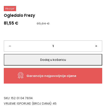
Akcija!
Ogledalo Frezy
Izvorna
Trenutna
81,55
€
85,84
€
cijena
cijena
bila
je:
je:
81,55 €.
85,84 €.
Ogledalo
–
+
Frezy
Dodaj u košaricu
količina
Garancija najpovoljnije cijene
SKU:
152 01 04 78114
VRIJEME ISPORUKE (BROJ DANA):
45