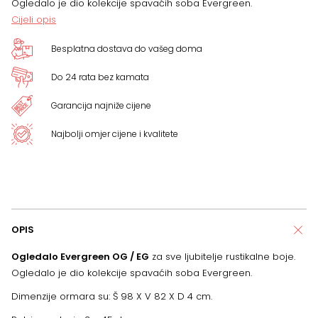
Ogledalo je dio kolekcije spavaćih soba Evergreen.
Cijeli opis
Besplatna dostava do vašeg doma
Do 24 rata bez kamata
Garancija najniže cijene
Najbolji omjer cijene i kvalitete
OPIS
Ogledalo Evergreen OG / EG
za sve ljubitelje rustikalne boje.
Ogledalo je dio kolekcije spavaćih soba Evergreen.
Dimenzije ormara su: Š 98 X V 82 X D 4 cm.