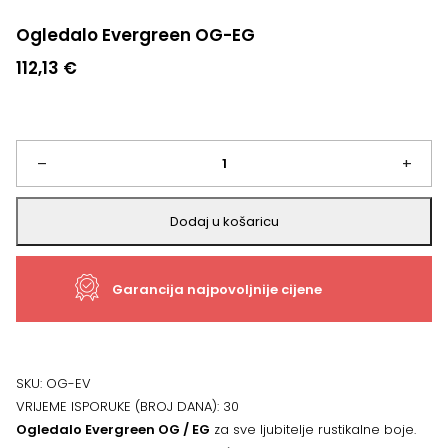
Ogledalo Evergreen OG-EG
112,13
€
Ogledalo
–
+
Evergreen
Dodaj u košaricu
OG-
Garancija najpovoljnije cijene
EG
količina
SKU:
OG-EV
VRIJEME ISPORUKE (BROJ DANA):
30
Ogledalo Evergreen OG / EG
za sve ljubitelje rustikalne boje.