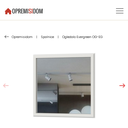
Opremisidom
|
Spalnice
|
Ogledalo Evergreen OG-EG