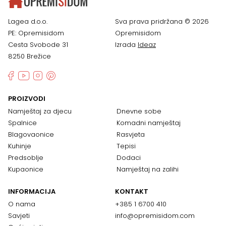
Lagea d.o.o.
Sva prava pridržana © 2026
PE: Opremisidom
Opremisidom
Cesta Svobode 31
Izrada
Ideaz
8250 Brežice
PROIZVODI
Namještaj za djecu
Dnevne sobe
Spalnice
Komadni namještaj
Blagovaonice
Rasvjeta
Kuhinje
Tepisi
Predsoblje
Dodaci
Kupaonice
Namještaj na zalihi
INFORMACIJA
KONTAKT
O nama
+385 1 6700 410
Savjeti
info@opremisidom.com