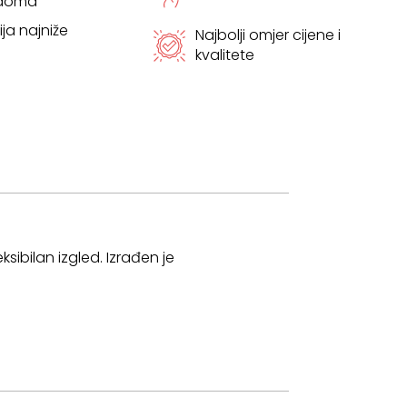
 doma
ja najniže
Najbolji omjer cijene i
kvalitete
eksibilan izgled. Izrađen je