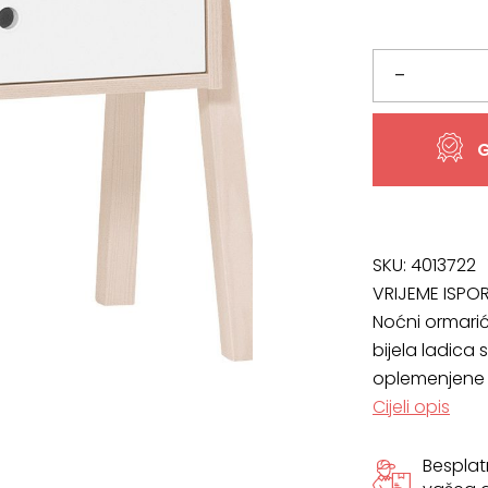
bila
je:
je:
149,27 €
Noćni
–
165,86 €
ormarić
G
Spot
količina
SKU:
4013722
VRIJEME ISPO
Noćni ormarić 
bijela ladica 
oplemenjene 
Cijeli opis
Bespla