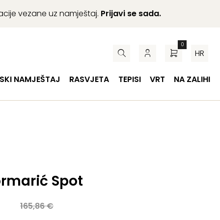
macije vezane uz namještaj.
Prijavi se sada.
0
HR
SKI NAMJEŠTAJ
RASVJETA
TEPISI
VRT
NA ZALIHI
ormarić Spot
a
165,86
€