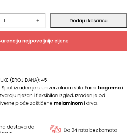
.
+
Dodaj u košaricu
.
arancija najpovoljnije cijene
RUKE (BROJ DANA):
45
Spot izrađen je u univerzalnom stilu. Furnir
bagrema
i
stvaraju nježan i fleksibilan izgled. Izrađen je od
iverne ploće zaštićene
melaminom
i drva.
tna dostava do
Do 24 rata bez kamata