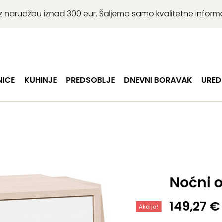
r uz narudžbu iznad 300 eur. Šaljemo samo kvalitetne infor
ICE
KUHINJE
PREDSOBLJE
DNEVNI BORAVAK
URED
Noćni 
Izvorna
Trenutn
149,27
€
Akcija!
cijena
cijena