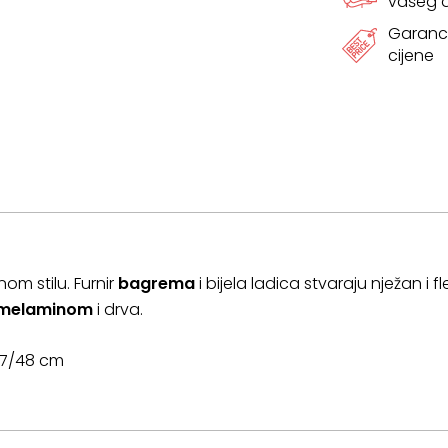
vašeg
Garanci
cijene
om stilu. Furnir
bagrema
i bijela ladica stvaraju nježan i fl
melaminom
i drva.
/47/48 cm