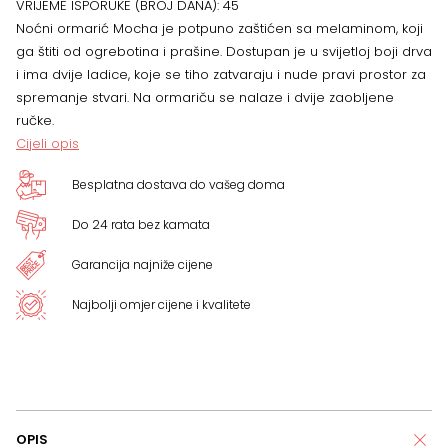
VRIJEME ISPORUKE (BROJ DANA):
45
50
Noćni ormarić Mocha je potpuno zaštićen sa melaminom, koji
ga štiti od ogrebotina i prašine. Dostupan je u svijetloj boji drva
x
i ima dvije ladice, koje se tiho zatvaraju i nude pravi prostor za
spremanje stvari. Na ormariču se nalaze i dvije zaobljene
41
ručke.
Cijeli opis
cm
Besplatna dostava do vašeg doma
količina
Do 24 rata bez kamata
Garancija najniže cijene
Najbolji omjer cijene i kvalitete
OPIS