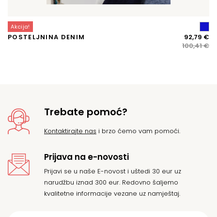
Akcija!
A
Iz
Tr
POSTELJNINA DENIM
92,79
€
M
ci
ci
100,41
€
VI
bi
je:
je:
92
10
Trebate pomoć?
Kontaktirajte nas
i brzo ćemo vam pomoći.
Prijava na e-novosti
Prijavi se u naše E-novost i uštedi 30 eur uz
narudžbu iznad 300 eur. Redovno šaljemo
kvalitetne informacije vezane uz namještaj.