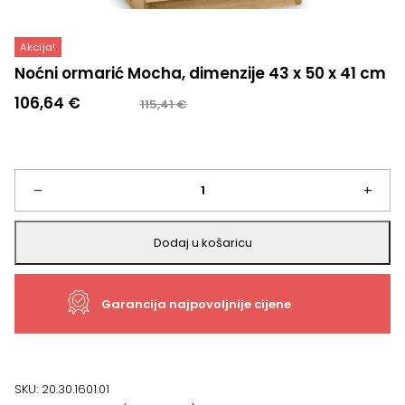
Akcija!
Noćni ormarić Mocha, dimenzije 43 x 50 x 41 cm
Izvorna
Trenutna
106,64
€
115,41
€
cijena
cijena
bila
je:
je:
106,64 €.
115,41 €.
Noćni
–
+
ormarić
Dodaj u košaricu
Mocha,
Garancija najpovoljnije cijene
dimenzije
43
x
SKU:
20.30.1601.01