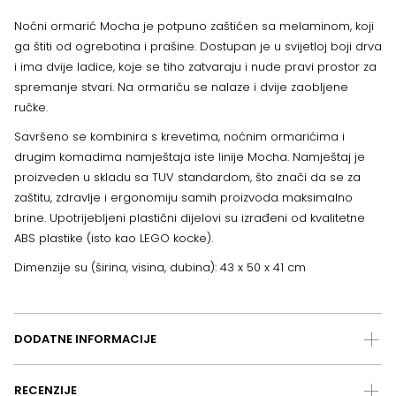
Noćni ormarić Mocha je potpuno zaštićen sa melaminom, koji
ga štiti od ogrebotina i prašine. Dostupan je u svijetloj boji drva
i ima dvije ladice, koje se tiho zatvaraju i nude pravi prostor za
spremanje stvari. Na ormariču se nalaze i dvije zaobljene
ručke.
Savršeno se kombinira s krevetima, noćnim ormarićima i
drugim komadima namještaja iste linije Mocha. Namještaj je
proizveden u skladu sa TUV standardom, što znači da se za
zaštitu, zdravlje i ergonomiju samih proizvoda maksimalno
brine. Upotrijebljeni plastični dijelovi su izrađeni od kvalitetne
ABS plastike (isto kao LEGO kocke).
Dimenzije su (širina, visina, dubina): 43 x 50 x 41 cm
DODATNE INFORMACIJE
RECENZIJE