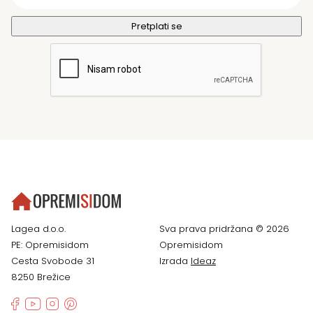
Lagea d.o.o.
Sva prava pridržana © 2026
PE: Opremisidom
Opremisidom
Cesta Svobode 31
Izrada
Ideaz
8250 Brežice