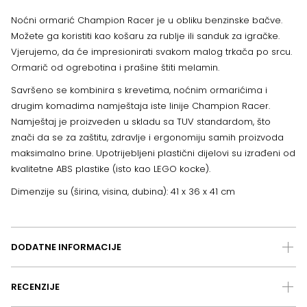
Noćni ormarić Champion Racer je u obliku benzinske bačve.
Možete ga koristiti kao košaru za rublje ili sanduk za igračke.
Vjerujemo, da će impresionirati svakom malog trkača po srcu.
Ormarič od ogrebotina i prašine štiti melamin.
Savršeno se kombinira s krevetima, noćnim ormarićima i
drugim komadima namještaja iste linije Champion Racer.
Namještaj je proizveden u skladu sa TUV standardom, što
znači da se za zaštitu, zdravlje i ergonomiju samih proizvoda
maksimalno brine. Upotrijebljeni plastični dijelovi su izrađeni od
kvalitetne ABS plastike (isto kao LEGO kocke).
Dimenzije su (širina, visina, dubina): 41 x 36 x 41 cm
DODATNE INFORMACIJE
RECENZIJE