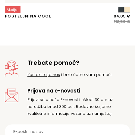
Akcija!
A
Iz
Tr
POSTELJNINA COOL
104,05
€
M
ci
ci
112,59
€
VI
bi
je:
je:
10
11
Trebate pomoć?
Kontaktirajte nas
i brzo ćemo vam pomoći.
Prijava na e-novosti
Prijavi se u naše E-novost i uštedi 30 eur uz
narudžbu iznad 300 eur. Redovno šaljemo
kvalitetne informacije vezane uz namještaj.