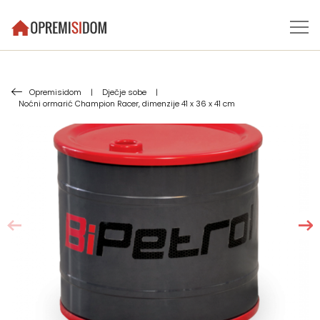
Opremisidom
|
Dječje sobe
|
Noćni ormarić Champion Racer, dimenzije 41 x 36 x 41 cm