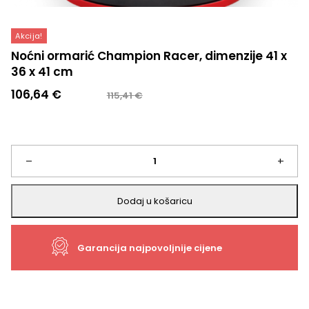
Akcija!
Noćni ormarić Champion Racer, dimenzije 41 x
36 x 41 cm
Izvorna
Trenutna
106,64
€
115,41
€
cijena
cijena
bila
je:
je:
106,64 €.
115,41 €.
Noćni
–
+
ormarić
Dodaj u košaricu
Champion
Garancija najpovoljnije cijene
Racer,
dimenzije
41