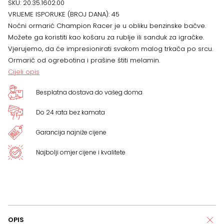
SKU:
20.35.1602.00
VRIJEME ISPORUKE (BROJ DANA):
45
x
Noćni ormarić Champion Racer je u obliku benzinske bačve.
Možete ga koristiti kao košaru za rublje ili sanduk za igračke.
36
Vjerujemo, da će impresionirati svakom malog trkača po srcu.
Ormarič od ogrebotina i prašine štiti melamin.
x
Cijeli opis
41
Besplatna dostava do vašeg doma
cm
Do 24 rata bez kamata
količina
Garancija najniže cijene
Najbolji omjer cijene i kvalitete
OPIS