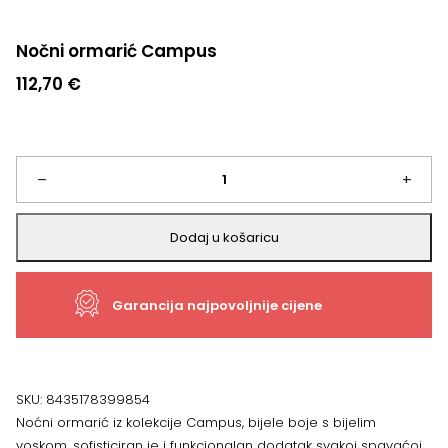
Nočni ormarić Campus
112,70
€
Nočni
–
+
ormarić
Dodaj u košaricu
Campus
Garancija najpovoljnije cijene
količina
SKU:
8435178399854
Noćni ormarić iz kolekcije Campus, bijele boje s bijelim
voskom, sofisticiran je i funkcionalan dodatak svakoj spavaćoj