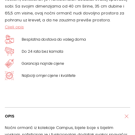
sobi. Sa svojim dimenzijama od 40 cm širine, 35 cm dubine i
65,5 cm visine, ovaj noćni ormarić nudi dovoljno prostora za
pohranu uz krevet, a da ne zauzima previše prostora.
Cijeli opis
Besplatna dostava do vašeg doma
Do 24 rata bez kamata
Garancija najniže cijene
Najbolji omjer cijene i kvalitete
OPIS
Noćni ormarić iz kolekcije Campus, bijele boje s bijelim
voskom, sofisticiran je i funkcionalan dodatak svakoj spavaćoj