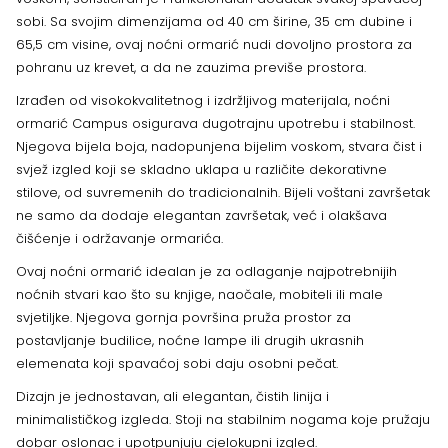
sobi. Sa svojim dimenzijama od 40 cm širine, 35 cm dubine i
65,5 cm visine, ovaj noćni ormarić nudi dovoljno prostora za
pohranu uz krevet, a da ne zauzima previše prostora.
Izrađen od visokokvalitetnog i izdržljivog materijala, noćni
ormarić Campus osigurava dugotrajnu upotrebu i stabilnost.
Njegova bijela boja, nadopunjena bijelim voskom, stvara čist i
svjež izgled koji se skladno uklapa u različite dekorativne
stilove, od suvremenih do tradicionalnih. Bijeli voštani završetak
ne samo da dodaje elegantan završetak, već i olakšava
čišćenje i održavanje ormarića.
Ovaj noćni ormarić idealan je za odlaganje najpotrebnijih
noćnih stvari kao što su knjige, naočale, mobiteli ili male
svjetiljke. Njegova gornja površina pruža prostor za
postavljanje budilice, noćne lampe ili drugih ukrasnih
elemenata koji spavaćoj sobi daju osobni pečat.
Dizajn je jednostavan, ali elegantan, čistih linija i
minimalističkog izgleda. Stoji na stabilnim nogama koje pružaju
dobar oslonac i upotpunjuju cjelokupni izgled.