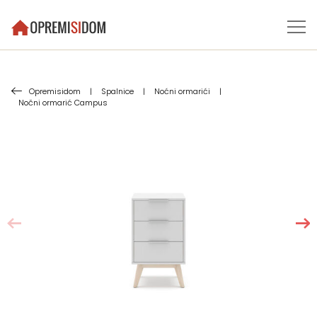
Opremisidom
|
Spalnice
|
Noćni ormarići
|
Nočni ormarić Campus