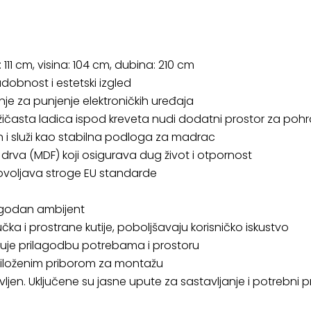
 111 cm, visina: 104 cm, dubina: 210 cm
dobnost i estetski izgled
enje za punjenje elektroničkih uređaja
ružičasta ladica ispod kreveta nudi dodatni prostor za poh
en i služi kao stabilna podloga za madrac
 drva (MDF) koji osigurava dug život i otpornost
dovoljava stroge EU standarde
 ugodan ambijent
čka i prostrane kutije, poboljšavaju korisničko iskustvo
ćuje prilagodbu potrebama i prostoru
iloženim priborom za montažu
jen. Uključene su jasne upute za sastavljanje i potrebni pr