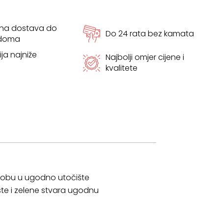
tna dostava do
Do 24 rata bez kamata
 doma
ja najniže
Najbolji omjer cijene i
kvalitete
u sobu u ugodno utočište
ste i zelene stvara ugodnu