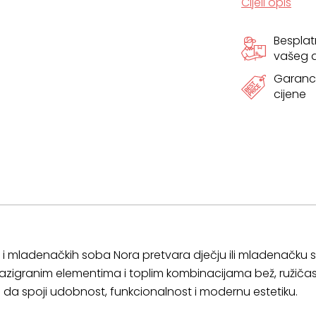
Cijeli opis
Bespla
vašeg
Garanci
cijene
jih i mladenačkih soba Nora pretvara dječju ili mladenačk
razigranim elementima i toplim kombinacijama bež, ružiča
an da spoji udobnost, funkcionalnost i modernu estetiku.