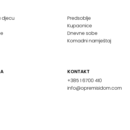
a djecu
Predsoblje
Kupaonice
ce
Dnevne sobe
Komadni namještaj
JA
KONTAKT
+385 1 6700 410
info@opremisidom.com