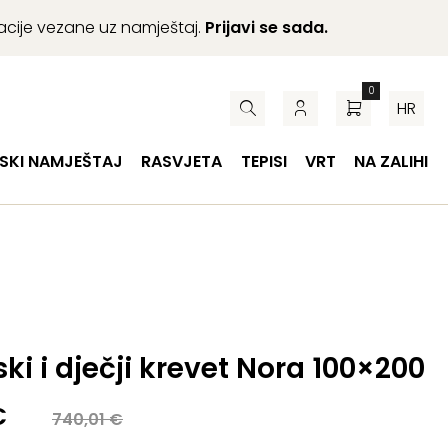
macije vezane uz namještaj.
Prijavi se sada.
0
HR
SKI NAMJEŠTAJ
RASVJETA
TEPISI
VRT
NA ZALIHI
ki i dječji krevet Nora 100×200
a
€
740,01
€