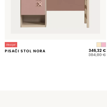
Akcija!
346,32
€
PISAČI STOL NORA
384,80
€
j
j