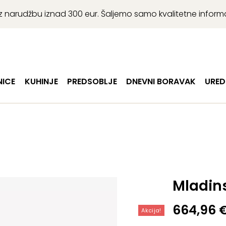
r uz narudžbu iznad 300 eur. Šaljemo samo kvalitetne infor
ICE
KUHINJE
PREDSOBLJE
DNEVNI BORAVAK
URED
Mladins
Izvorna
Trenutn
664,96
Akcija!
cijena
cijena