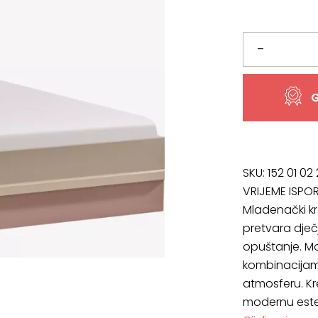
bila
je:
je:
664,96 €
Mladinski
–
740,01 €
i
G
dječji
krevet
Nora
SKU:
152 01 02
VRIJEME ISPO
100x200
Mladenački kr
pretvara dječ
količina
opuštanje. Mo
kombinacijama
atmosferu. Kr
modernu este