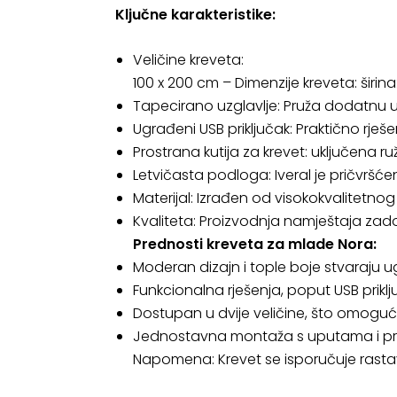
Ključne karakteristike:
Veličine kreveta:
100 x 200 cm – Dimenzije kreveta: širina:
Tapecirano uzglavlje: Pruža dodatnu u
Ugrađeni USB priključak: Praktično rješ
Prostrana kutija za krevet: uključena 
Letvičasta podloga: Iveral je pričvršć
Materijal: Izrađen od visokokvalitetnog
Kvaliteta: Proizvodnja namještaja za
Prednosti kreveta za mlade Nora:
Moderan dizajn i tople boje stvaraju
Funkcionalna rješenja, poput USB priklju
Dostupan u dvije veličine, što omogu
Jednostavna montaža s uputama i pr
Napomena: Krevet se isporučuje rastavl