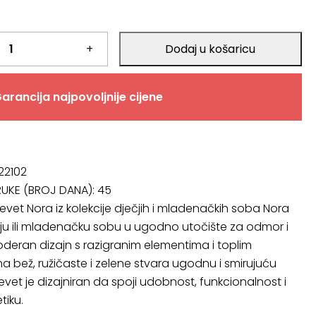
.
+
Dodaj u košaricu
.
arancija najpovoljnije cijene
 22102
RUKE (BROJ DANA):
45
evet Nora iz kolekcije dječjih i mladenačkih soba Nora
ju ili mladenačku sobu u ugodno utočište za odmor i
deran dizajn s razigranim elementima i toplim
 bež, ružičaste i zelene stvara ugodnu i smirujuću
evet je dizajniran da spoji udobnost, funkcionalnost i
tiku.