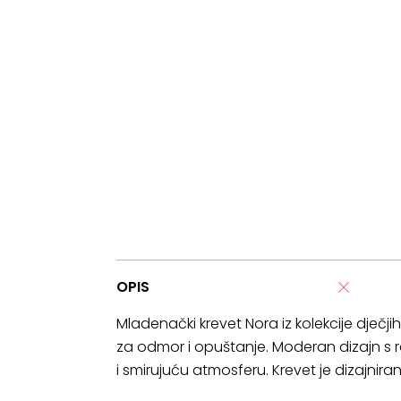
OPIS
Mladenački krevet Nora iz kolekcije dječ
za odmor i opuštanje. Moderan dizajn s 
i smirujuću atmosferu. Krevet je dizajnir