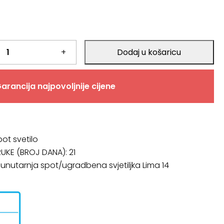
+
Dodaj u košaricu
arancija najpovoljnije cijene
pot svetilo
RUKE (BROJ DANA):
21
: unutarnja spot/ugradbena svjetiljka Lima 14