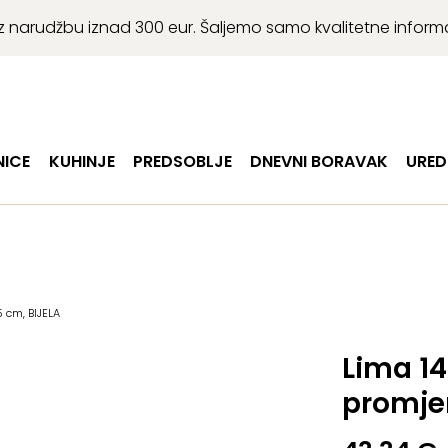
r uz narudžbu iznad 300 eur. Šaljemo samo kvalitetne infor
ICE
KUHINJE
PREDSOBLJE
DNEVNI BORAVAK
URED
5 cm, BIJELA
Lima 14
promjer