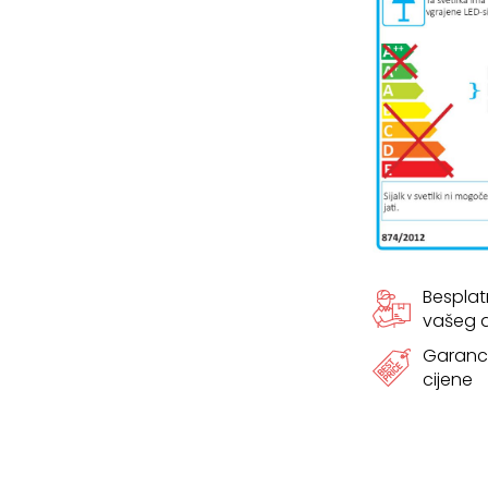
količina
Bespla
vašeg
Garanci
cijene