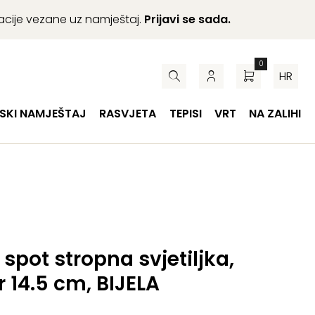
macije vezane uz namještaj.
Prijavi se sada.
0
HR
SKI NAMJEŠTAJ
RASVJETA
TEPISI
VRT
NA ZALIHI
 spot stropna svjetiljka,
 14.5 cm, BIJELA