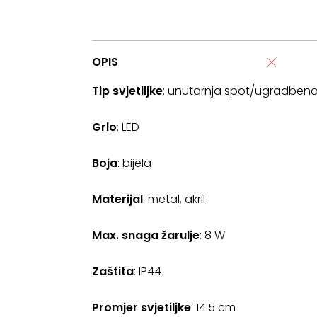
OPIS
Tip svjetiljke
: unutarnja spot/ugradbena s
Grlo
: LED
Boja
: bijela
Materijal
: metal, akril
Max. snaga žarulje
: 8 W
Zaštita
: IP44
Promjer svjetiljke
: 14.5 cm