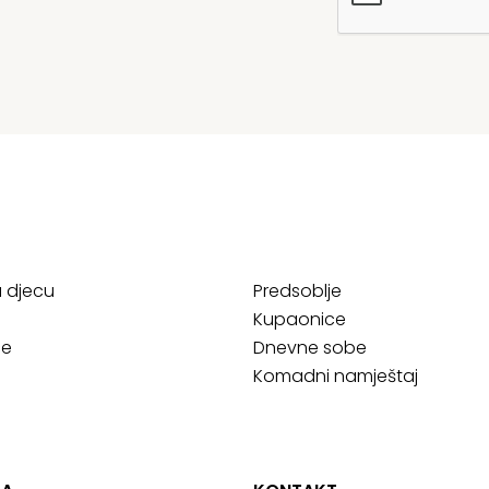
a djecu
Predsoblje
Kupaonice
ce
Dnevne sobe
Komadni namještaj