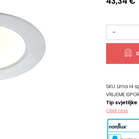
43,34
€
Lima
–
14
G
spot
stropna
svjetiljka,
SKU:
Lima 14 s
VRIJEME ISPO
promjer
Tip svjetiljke
Cijeli opis
14.5
cm,
BIJELA