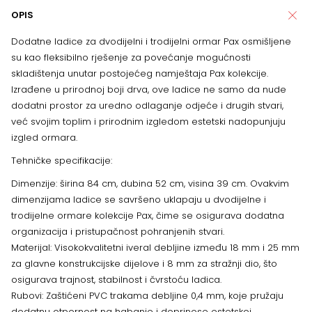
OPIS
Dodatne ladice za dvodijelni i trodijelni ormar Pax osmišljene
su kao fleksibilno rješenje za povećanje mogućnosti
skladištenja unutar postojećeg namještaja Pax kolekcije.
Izrađene u prirodnoj boji drva, ove ladice ne samo da nude
dodatni prostor za uredno odlaganje odjeće i drugih stvari,
već svojim toplim i prirodnim izgledom estetski nadopunjuju
izgled ormara.
Tehničke specifikacije:
Dimenzije: širina 84 cm, dubina 52 cm, visina 39 cm. Ovakvim
dimenzijama ladice se savršeno uklapaju u dvodijelne i
trodijelne ormare kolekcije Pax, čime se osigurava dodatna
organizacija i pristupačnost pohranjenih stvari.
Materijal: Visokokvalitetni iveral debljine između 18 mm i 25 mm
za glavne konstrukcijske dijelove i 8 mm za stražnji dio, što
osigurava trajnost, stabilnost i čvrstoću ladica.
Rubovi: Zaštićeni PVC trakama debljine 0,4 mm, koje pružaju
dodatnu otpornost na habanje i doprinose estetskoj