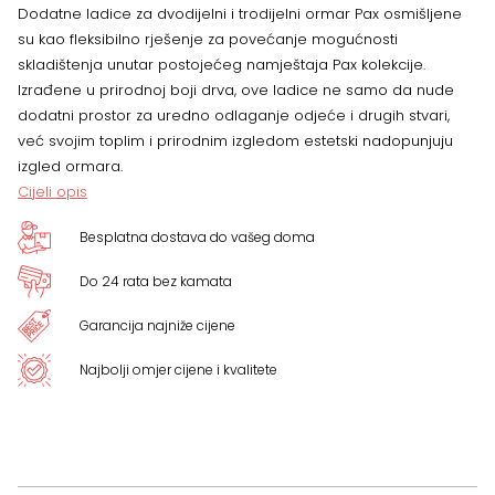
Dodatne ladice za dvodijelni i trodijelni ormar Pax osmišljene
su kao fleksibilno rješenje za povećanje mogućnosti
skladištenja unutar postojećeg namještaja Pax kolekcije.
Izrađene u prirodnoj boji drva, ove ladice ne samo da nude
dodatni prostor za uredno odlaganje odjeće i drugih stvari,
već svojim toplim i prirodnim izgledom estetski nadopunjuju
izgled ormara.
Cijeli opis
Besplatna dostava do vašeg doma
Do 24 rata bez kamata
Garancija najniže cijene
Najbolji omjer cijene i kvalitete