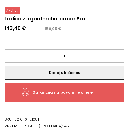
Akcija!
Ladica za garderobni ormar Pax
Izvorna
Trenutna
143,40
€
150,95
€
cijena
cijena
bila
je:
je:
143,40 €.
150,95 €.
Ladica
–
+
za
Dodaj u košaricu
garderobni
Garancija najpovoljnije cijene
ormar
Pax
količina
SKU:
152 01 01 21081
VRIJEME ISPORUKE (BROJ DANA):
45