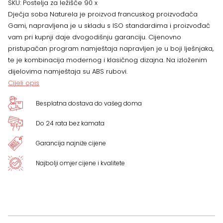
SKU:
Postelja za ležišče 90 x
Dječja soba Naturela je proizvod francuskog proizvođača
dimenzije
Gami, napravljena je u skladu s ISO standardima i proizvođač
vam pri kupnji daje dvogodišnju garanciju. Cijenovno
98
pristupačan program namještaja napravljen je u boji lješnjaka,
te je kombinacija modernog i klasičnog dizajna. Na izloženim
x
dijelovima namještaja su ABS rubovi.
Cijeli opis
205
Besplatna dostava do vašeg doma
x
Do 24 rata bez kamata
76
Garancija najniže cijene
cm
Najbolji omjer cijene i kvalitete
količina