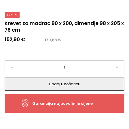
Akcija!
Krevet za madrac 90 x 200, dimenzije 98 x 205 x
76 cm
Izvorna
Trenutna
152,90
€
179,88
€
cijena
cijena
bila
je:
je:
152,90 €.
179,88 €.
Krevet
–
+
za
Dodaj u košaricu
madrac
Garancija najpovoljnije cijene
90
x
200,