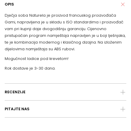
OPIS
Dječja soba Naturela je proizvod francuskog proizvođača
Gami, napravljena je u skladu s ISO standardima i proizvođač
vam pri kupnji daje dvogodišnju garanciju. Cijenovno
pristupačan program namještaja napravljen je u boji lješnjaka,
te je kombinacija modernog i klasičnog dizajna. Na izloženim
dijelovima namještaja su ABS rubovi.
Mogućnost ladice pod krevetom!
Rok dostave je 3-30 dana.
RECENZIJE
PITAJTE NAS