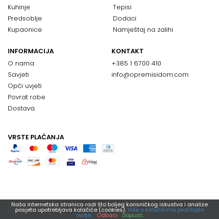
Kuhinje
Tepisi
Predsoblje
Dodaci
Kupaonice
Namještaj na zalihi
INFORMACIJA
KONTAKT
O nama
+385 1 6700 410
Savjeti
info@opremisidom.com
Opći uvjeti
Povrat robe
Dostava
VRSTE PLAĆANJA
Naša internetska stranica radi što boljeg korisničkog iskustva i analize
posjeta upotrebljava kolačiće (cookies).
Više o kolačićima pročitajte
ovdje.
Odbaci
Dopusti.