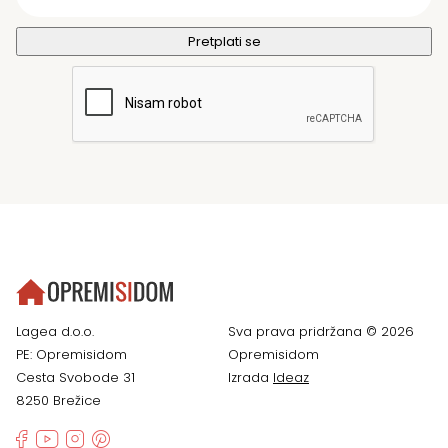
Lagea d.o.o.
Sva prava pridržana © 2026
PE: Opremisidom
Opremisidom
Cesta Svobode 31
Izrada
Ideaz
8250 Brežice