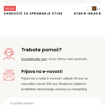
Akcija!
A
Ra
SANDUČIĆ ZA SPREMANJE STIGE
67,69
€
–
69,40
€
L
ci
o
67
d
69
Trebate pomoć?
Kontaktirajte nas
i brzo ćemo vam pomoći.
Prijava na e-novosti
Prijavi se u naše E-novost i uštedi 30 eur uz
narudžbu iznad 300 eur. Redovno šaljemo
kvalitetne informacije vezane uz namještaj.