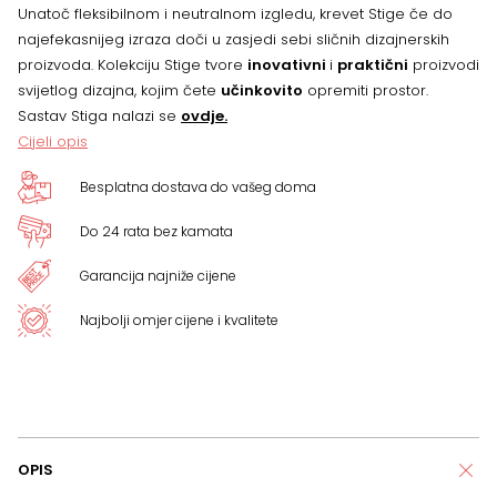
količina
Unatoč fleksibilnom i neutralnom izgledu, krevet Stige če do
najefekasnijeg izraza doči u zasjedi sebi sličnih dizajnerskih
proizvoda. Kolekciju Stige tvore
inovativni
i
praktični
proizvodi
svijetlog dizajna, kojim čete
učinkovito
opremiti prostor.
Sastav Stiga nalazi se
ovdje.
Cijeli opis
Besplatna dostava do vašeg doma
Do 24 rata bez kamata
Garancija najniže cijene
Najbolji omjer cijene i kvalitete
OPIS