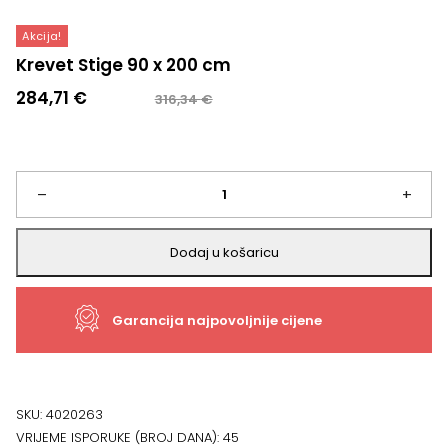
Akcija!
Krevet Stige 90 x 200 cm
Izvorna
Trenutna
284,71
€
316,34
€
cijena
cijena
bila
je:
je:
284,71 €.
316,34 €.
Krevet
–
+
Stige
Dodaj u košaricu
90
Garancija najpovoljnije cijene
x
200
cm
SKU:
4020263
VRIJEME ISPORUKE (BROJ DANA):
45