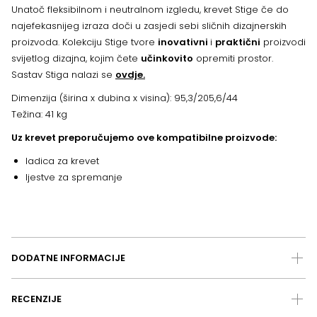
Unatoč fleksibilnom i neutralnom izgledu, krevet Stige če do
najefekasnijeg izraza doči u zasjedi sebi sličnih dizajnerskih
proizvoda. Kolekciju Stige tvore
inovativni
i
praktični
proizvodi
svijetlog dizajna, kojim čete
učinkovito
opremiti prostor.
Sastav Stiga nalazi se
ovdje.
Dimenzija (širina x dubina x visina): 95,3/205,6/44
Težina: 41 kg
Uz krevet preporučujemo ove kompatibilne proizvode:
ladica za krevet
ljestve za spremanje
DODATNE INFORMACIJE
RECENZIJE