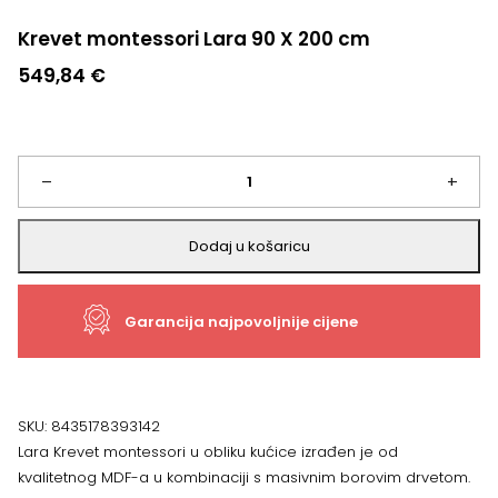
Krevet montessori Lara 90 X 200 cm
549,84
€
Krevet
–
+
montessori
Dodaj u košaricu
Lara
Garancija najpovoljnije cijene
90
X
200
SKU:
8435178393142
Lara Krevet montessori u obliku kućice izrađen je od
cm
kvalitetnog MDF-a u kombinaciji s masivnim borovim drvetom.