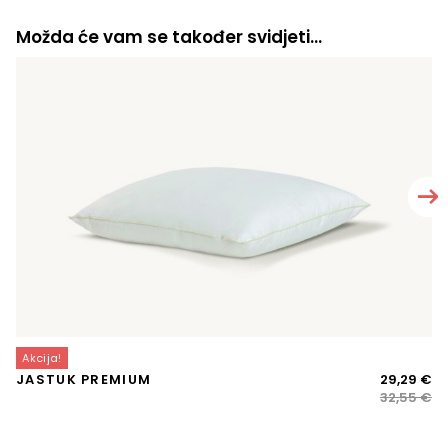
Možda će vam se također svidjeti…
Akcija!
A
Iz
Tr
JASTUK PREMIUM
29,29
€
P
ci
ci
32,55
€
bi
je:
je:
29