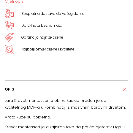
Cijeli opis
količina
Besplatna dostava do vašeg doma
Do 24 rata bez kamata
Garancija najniže cijene
Najbolji omjer cijene i kvalitete
OPIS
Lara Krevet montessori u obliku kućice izrađen je od
kvalitetnog MDF-a u kombinaciji s masivnim borovim drvetom.
Vrata kuće su pokretna.
Krevet montessori je dizajniran tako da potiče djetetovu igru ​​i