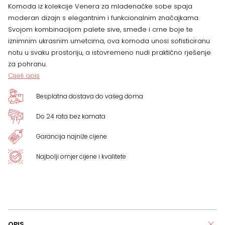
Komoda iz kolekcije Venera za mladenačke sobe spaja
moderan dizajn s elegantnim i funkcionalnim značajkama.
Svojom kombinacijom palete sive, smeđe i crne boje te
iznimnim ukrasnim umetcima, ova komoda unosi sofisticiranu
notu u svaku prostoriju, a istovremeno nudi praktično rješenje
za pohranu.
Cijeli opis
Besplatna dostava do vašeg doma
Do 24 rata bez kamata
Garancija najniže cijene
Najbolji omjer cijene i kvalitete
OPIS