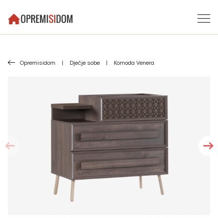
Opremisidom
|
Dječje sobe
|
Komoda Venera