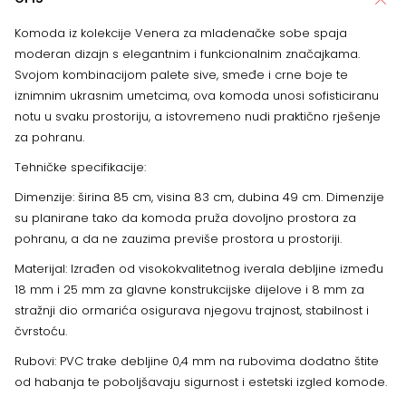
Komoda iz kolekcije Venera za mladenačke sobe spaja
moderan dizajn s elegantnim i funkcionalnim značajkama.
Svojom kombinacijom palete sive, smeđe i crne boje te
iznimnim ukrasnim umetcima, ova komoda unosi sofisticiranu
notu u svaku prostoriju, a istovremeno nudi praktično rješenje
za pohranu.
Tehničke specifikacije:
Dimenzije: širina 85 cm, visina 83 cm, dubina 49 cm. Dimenzije
su planirane tako da komoda pruža dovoljno prostora za
pohranu, a da ne zauzima previše prostora u prostoriji.
Materijal: Izrađen od visokokvalitetnog iverala debljine između
18 mm i 25 mm za glavne konstrukcijske dijelove i 8 mm za
stražnji dio ormarića osigurava njegovu trajnost, stabilnost i
čvrstoću.
Rubovi: PVC trake debljine 0,4 mm na rubovima dodatno štite
od habanja te poboljšavaju sigurnost i estetski izgled komode.