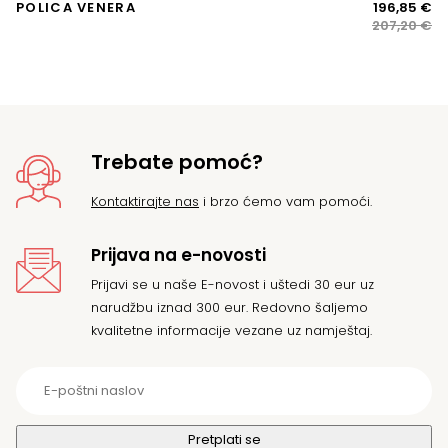
Iz
Tr
POLICA VENERA
196,85
€
T
ci
ci
207,20
€
2
bi
je:
je:
19
20
Trebate pomoć?
Kontaktirajte nas
i brzo ćemo vam pomoći.
Prijava na e-novosti
Prijavi se u naše E-novost i uštedi 30 eur uz
narudžbu iznad 300 eur. Redovno šaljemo
kvalitetne informacije vezane uz namještaj.