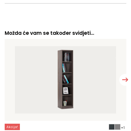
Možda će vam se također svidjeti…
Akcija!
A