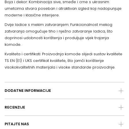
Boja i dekor: Kombinacija sive, smeđe i crne s ukrasnim
umetcima stvara poseban i atraktivan izgled koji nadopunjuje
moderne i klasične interijere.
Dvije ladice s mekim zatvaranjem: Funkcionalnost mekog
zatvaranja omogućuje tiho i nježno zatvaranje ladica, što
doprinosi udobnosti korištenja i produljuje vijek trajanja
komode.
Kvaliteta i certifikati: Proizvodnja komode slijedi sustav kvalitete
TS EN (E1) i UKS certifikat kvalitete, što jamči korištenje
visokokvalitetnih materijala i visoke standarde proizvodnje.
DODATNE INFORMACIJE
RECENZIJE
PITAJTE NAS