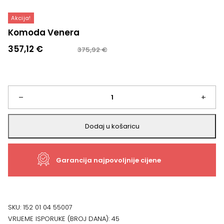
Akcija!
Komoda Venera
Izvorna
Trenutna
357,12
€
375,92
€
cijena
cijena
bila
je:
je:
357,12 €.
375,92 €.
Komoda
–
+
Venera
Dodaj u košaricu
količina
Garancija najpovoljnije cijene
SKU:
152 01 04 55007
VRIJEME ISPORUKE (BROJ DANA):
45