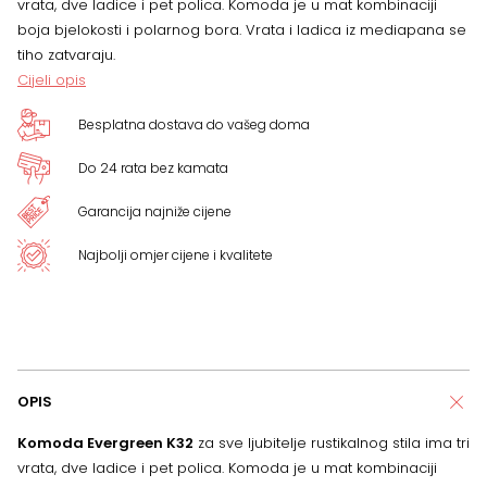
vrata, dve ladice i pet polica. Komoda je u mat kombinaciji
boja bjelokosti i polarnog bora. Vrata i ladica iz mediapana se
tiho zatvaraju.
Cijeli opis
Besplatna dostava do vašeg doma
Do 24 rata bez kamata
Garancija najniže cijene
Najbolji omjer cijene i kvalitete
OPIS
Komoda Evergreen K32
za sve ljubitelje rustikalnog stila ima tri
vrata, dve ladice i pet polica. Komoda je u mat kombinaciji