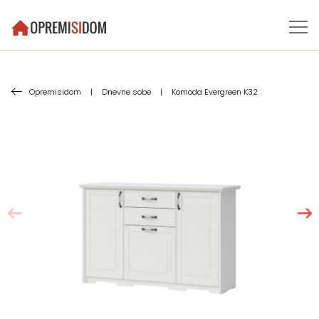
Opremisidom
|
Dnevne sobe
|
Komoda Evergreen K32