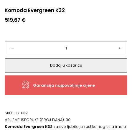
Komoda Evergreen K32
519,67
€
Komoda
–
+
Evergreen
Dodaj u košaricu
K32
Garancija najpovoljnije cijene
količina
SKU:
EG-K32
VRIJEME ISPORUKE (BROJ DANA):
30
Komoda Evergreen K32
za sve ljubitelje rustikalnog stila ima tri