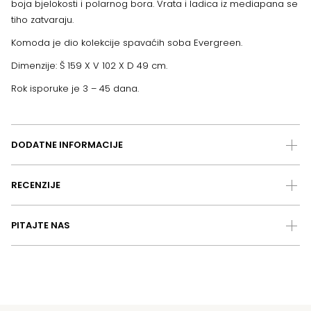
boja bjelokosti i polarnog bora. Vrata i ladica iz mediapana se
tiho zatvaraju.
Komoda je dio kolekcije spavaćih soba Evergreen.
Dimenzije: Š 159 X V 102 X D 49 cm.
Rok isporuke je 3 – 45 dana.
DODATNE INFORMACIJE
RECENZIJE
PITAJTE NAS