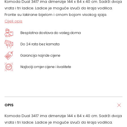
Komoda Dual 3417 ima dimenzije 144 x 84 x 40 cm. Sadrži dvoja
84
vrata i tri ladice. Ladice je moguće izvući do kraja vodilica.
Fronte su lakirane bijelom i crnom bojom visokog sjaja.
x
Cijeli opis
40
Besplatna dostava do vašeg doma
cm
Do 24 rata bez kamata
količina
Garancija najniže cijene
Najbolji omjer cijene i kvalitete
OPIS
Komoda Dual 3417 ima dimenzije 144 x 84 x 40 cm. Sadrži dvoja
vrata i tri ladice. Ladice je moguće izvući do kraja vodilica.