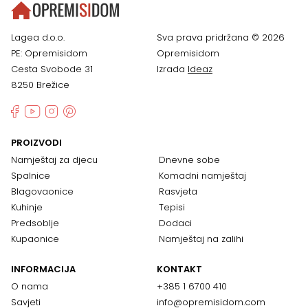
Lagea d.o.o.
Sva prava pridržana © 2026
PE: Opremisidom
Opremisidom
Cesta Svobode 31
Izrada
Ideaz
8250 Brežice
PROIZVODI
Namještaj za djecu
Dnevne sobe
Spalnice
Komadni namještaj
Blagovaonice
Rasvjeta
Kuhinje
Tepisi
Predsoblje
Dodaci
Kupaonice
Namještaj na zalihi
INFORMACIJA
KONTAKT
O nama
+385 1 6700 410
Savjeti
info@opremisidom.com