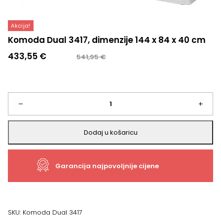
Akcija!
Komoda Dual 3417, dimenzije 144 x 84 x 40 cm
Izvorna
Trenutna
433,55
€
541,95
€
cijena
cijena
bila
je:
je:
433,55 €.
541,95 €.
Komoda
–
+
Dual
Dodaj u košaricu
3417,
Garancija najpovoljnije cijene
dimenzije
144
x
SKU:
Komoda Dual 3417