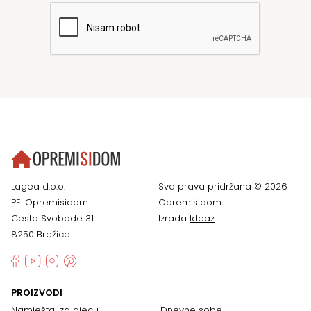
Lagea d.o.o.
Sva prava pridržana © 2026
PE: Opremisidom
Opremisidom
Cesta Svobode 31
Izrada
Ideaz
8250 Brežice
PROIZVODI
Namještaj za djecu
Dnevne sobe