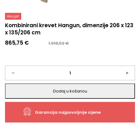
Akcija!
Kombinirani krevet Hangun, dimenzije 206 x 123
x 135/206 cm
Izvorna
Trenutna
865,75
€
1.018,52
€
cijena
cijena
bila
je:
je:
865,75 €.
1.018,52 €.
Kombinirani
–
+
krevet
Dodaj u košaricu
Hangun,
Garancija najpovoljnije cijene
dimenzije
206
x