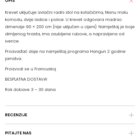
OPIS
Krevet uključuje izvlačni radni stol na kotačićima, fiksnu malu
komodu, dvije ladice i police. U krevet odgovara madrac
dimenzije 90 × 200 cm (nije uključen u cijeni). Namještaj je boje
dimljenog hrasta, ima zaubljene rubove, a napravljena od
iverice.
Proizvađać daje na namještaj programa Hangun 2 godine
jamstva.
Proizvodi se u Francuskoj.
BESPLATNA DOSTAVA!
Rok dobave 3 – 30 dana.
RECENZIJE
PITAJTE NAS