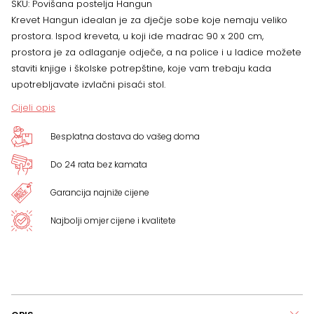
SKU:
Povišana postelja Hangun
Krevet Hangun idealan je za dječje sobe koje nemaju veliko
123
prostora. Ispod kreveta, u koji ide madrac 90 x 200 cm,
prostora je za odlaganje odječe, a na police i u ladice možete
x
staviti knjige i školske potrepštine, koje vam trebaju kada
upotrebljavate izvlačni pisaći stol.
135/206
Cijeli opis
cm
Besplatna dostava do vašeg doma
količina
Do 24 rata bez kamata
Garancija najniže cijene
Najbolji omjer cijene i kvalitete