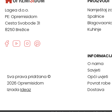
PROIZVODI
Namještaj z
Lagea d.o.o.
Spalnice
PE: Opremisidom
Blagovaoni
Cesta Svobode 31
Kuhinje
8250 Brežice
INFORMACI
O nama
Savjeti
Sva prava pridržana ©
Opći uvjeti
2026 Opremisidom
Povrat robe
Izrada
Ideaz
Dostava