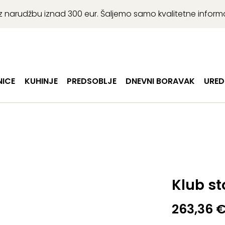
r uz narudžbu iznad 300 eur. Šaljemo samo kvalitetne infor
ICE
KUHINJE
PREDSOBLJE
DNEVNI BORAVAK
URED
Klub s
263,36