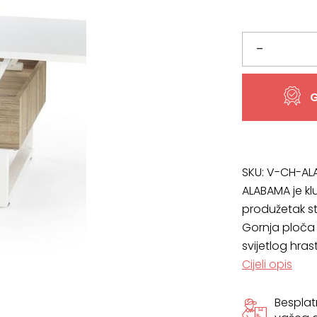
Klub
–
stolić
G
ALABAMA
količina
SKU:
V-CH-AL
ALABAMA je klu
produžetak sto
Gornja ploča 
svijetlog hras
Cijeli opis
Bespla