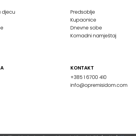
a djecu
Predsoblje
Kupaonice
ce
Dnevne sobe
Komadni namještaj
JA
KONTAKT
+385 1 6700 410
info@opremisidom.com