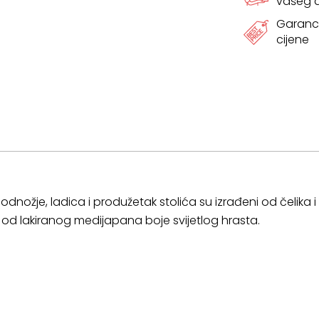
vašeg
Garanci
cijene
dnožje, ladica i produžetak stolića su izrađeni od čelika i 
a od lakiranog medijapana boje svijetlog hrasta.