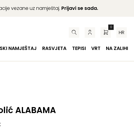
macije vezane uz namještaj.
Prijavi se sada.
0
HR
SKI NAMJEŠTAJ
RASVJETA
TEPISI
VRT
NA ZALIHI
tolić ALABAMA
€