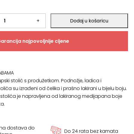
+
Dodaj u košaricu
arancija najpovoljnije cijene
ABAMA
pski stolić s produžetkom. Podnožje, ladica i
lića su izrađeni od čelika i prašno lakirani u bijelu boju.
stolića je napravljena od lakiranog medijapana boje
ta.
tna dostava do
Do 24 rata bez kamata