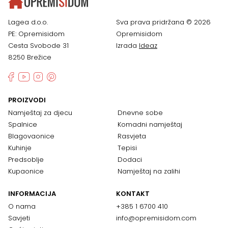
Lagea d.o.o.
Sva prava pridržana © 2026
PE: Opremisidom
Opremisidom
Cesta Svobode 31
Izrada
Ideaz
8250 Brežice
PROIZVODI
Namještaj za djecu
Dnevne sobe
Spalnice
Komadni namještaj
Blagovaonice
Rasvjeta
Kuhinje
Tepisi
Predsoblje
Dodaci
Kupaonice
Namještaj na zalihi
INFORMACIJA
KONTAKT
O nama
+385 1 6700 410
Savjeti
info@opremisidom.com