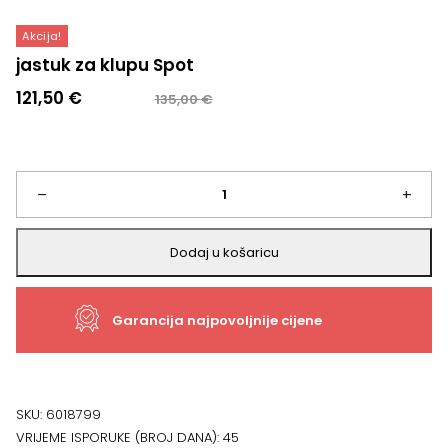
Akcija!
jastuk za klupu Spot
Izvorna
Trenutna
121,50
€
135,00
€
cijena
cijena
bila
je:
je:
121,50 €.
135,00 €.
jastuk
–
+
za
Dodaj u košaricu
klupu
Garancija najpovoljnije cijene
Spot
količina
SKU:
6018799
VRIJEME ISPORUKE (BROJ DANA):
45