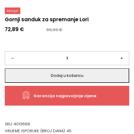
Akcija!
Gornji sanduk za spremanje Lori
Izvorna
Trenutna
72,89
€
80,99
€
cijena
cijena
bila
je:
je:
72,89 €.
80,99 €.
Gornji
–
+
sanduk
Dodaj u košaricu
za
Garancija najpovoljnije cijene
spremanje
Lori
količina
SKU:
4013668
VRIJEME ISPORUKE (BROJ DANA):
45