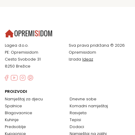
Lagea d.o.o.
Sva prava pridržana © 2026
PE: Opremisidom
Opremisidom
Cesta Svobode 31
Izrada
Ideaz
8250 Brežice
PROIZVODI
Namještaj za djecu
Dnevne sobe
Spalnice
Komadni namještaj
Blagovaonice
Rasvjeta
Kuhinje
Tepisi
Predsoblje
Dodaci
Kupaonice
Namještaj na zalihi