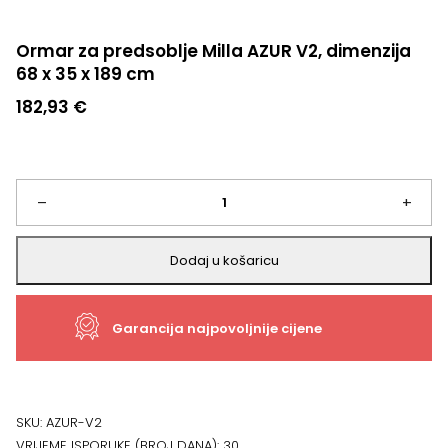
Ormar za predsoblje Milla AZUR V2, dimenzija
68 x 35 x 189 cm
182,93
€
Ormar
–
+
za
Dodaj u košaricu
predsoblje
Garancija najpovoljnije cijene
Milla
AZUR
V2,
SKU:
AZUR-V2
VRIJEME ISPORUKE (BROJ DANA):
30