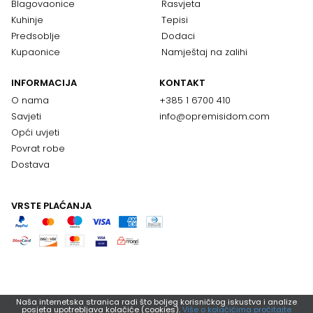
Blagovaonice
Rasvjeta
Kuhinje
Tepisi
Predsoblje
Dodaci
Kupaonice
Namještaj na zalihi
INFORMACIJA
KONTAKT
O nama
+385 1 6700 410
Savjeti
info@opremisidom.com
Opći uvjeti
Povrat robe
Dostava
VRSTE PLAĆANJA
Naša internetska stranica radi što boljeg korisničkog iskustva i analize
posjeta upotrebljava kolačiće (cookies).
Više o kolačićima pročitajte