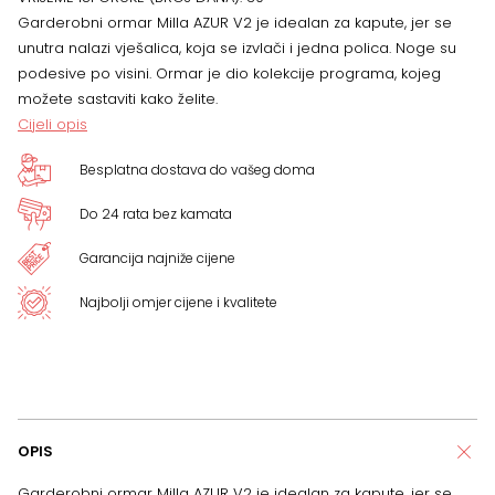
dimenzija
Garderobni ormar Milla AZUR V2 je idealan za kapute, jer se
unutra nalazi vješalica, koja se izvlači i jedna polica. Noge su
68
podesive po visini. Ormar je dio kolekcije programa, kojeg
možete sastaviti kako želite.
x
Cijeli opis
35
Besplatna dostava do vašeg doma
x
Do 24 rata bez kamata
189
Garancija najniže cijene
cm
Najbolji omjer cijene i kvalitete
količina
OPIS
Garderobni ormar Milla AZUR V2 je idealan za kapute, jer se