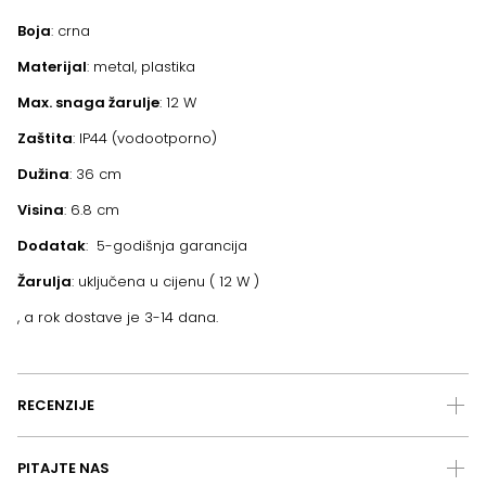
Boja
: crna
Materijal
: metal, plastika
Max. snaga žarulje
: 12 W
Zaštita
: IP44 (vodootporno)
Dužina
: 36 cm
Visina
: 6.8 cm
Dodatak
: 5-godišnja garancija
Žarulja
: uključena u cijenu ( 12 W )
, a rok dostave je 3-14 dana.
RECENZIJE
PITAJTE NAS