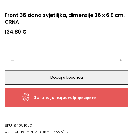
Front 36 zidna svjetiljka, dimenzije 36 x 6.8 cm,
CRNA
134,80
€
Front
–
+
36
Dodaj u košaricu
zidna
Garancija najpovoljnije cijene
svjetiljka,
dimenzije
36
SKU:
84091003
VRIJEME ISPORUKE (BROJ DANA):
21