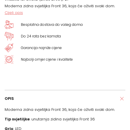
x
Moderna zidna svjetiljka Front 36, koja će oživiti svaki dom.
Cijeli opis
6.8
Besplatna dostava do vašeg doma
cm,
Do 24 rata bez kamata
CRNA
Garancija najniže cijene
količina
Najbolji omjer cijene i kvalitete
OPIS
Moderna zidna svjetiljka Front 36, koja će oživiti svaki dom.
Tip svjetiljke
: unutarnja zidina svjetiljka Front 36
Grlo
: LED