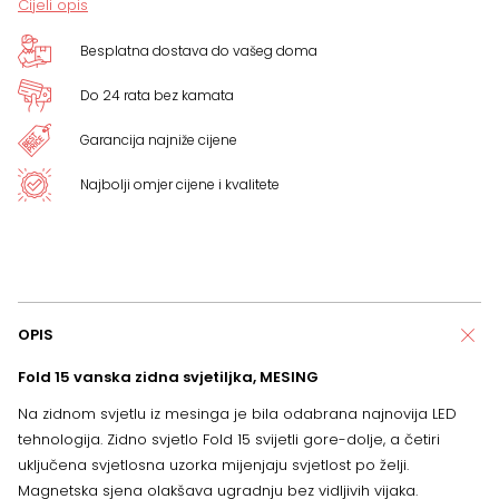
Cijeli opis
Besplatna dostava do vašeg doma
Do 24 rata bez kamata
Garancija najniže cijene
Najbolji omjer cijene i kvalitete
OPIS
Fold 15 vanska zidna svjetiljka, MESING
Na zidnom svjetlu iz mesinga je bila odabrana najnovija LED
tehnologija. Zidno svjetlo Fold 15 svijetli gore-dolje, a četiri
uključena svjetlosna uzorka mijenjaju svjetlost po želji.
Magnetska sjena olakšava ugradnju bez vidljivih vijaka.