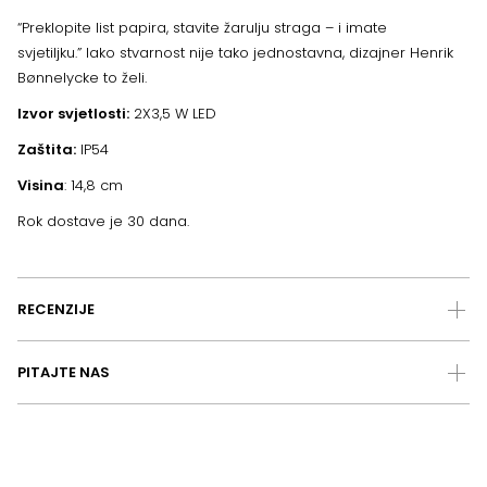
“Preklopite list papira, stavite žarulju straga – i imate
svjetiljku.” Iako stvarnost nije tako jednostavna, dizajner Henrik
Bønnelycke to želi.
Izvor svjetlosti:
2X3,5 W LED
Zaštita:
IP54
Visina
: 14,8 cm
Rok dostave je 30 dana.
RECENZIJE
PITAJTE NAS