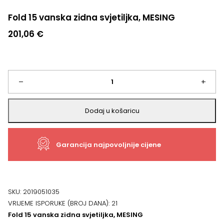
Fold 15 vanska zidna svjetiljka, MESING
201,06
€
Fold
–
+
15
Dodaj u košaricu
vanska
Garancija najpovoljnije cijene
zidna
svjetiljka,
MESING
SKU:
2019051035
VRIJEME ISPORUKE (BROJ DANA):
21
količina
Fold 15 vanska zidna svjetiljka, MESING