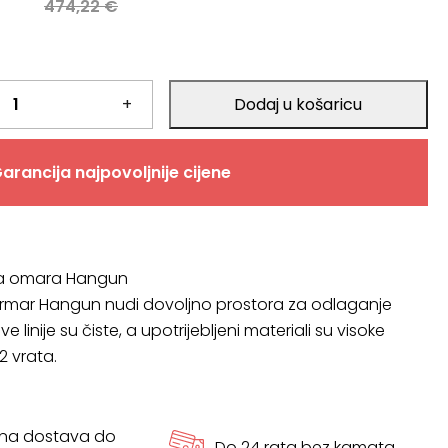
a
474,22
€
.
+
Dodaj u košaricu
.
arancija najpovoljnije cijene
a omara Hangun
rmar Hangun nudi dovoljno prostora za odlaganje
e linije su čiste, a upotrijebljeni materiali su visoke
 2 vrata.
tna dostava do
Do 24 rata bez kamata