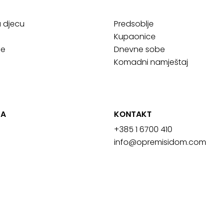
a djecu
Predsoblje
Kupaonice
ce
Dnevne sobe
Komadni namještaj
JA
KONTAKT
+385 1 6700 410
info@opremisidom.com