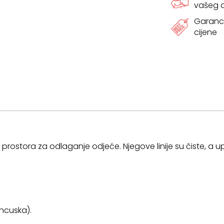
vašeg
cm
Garanci
cijene
količina
stora za odlaganje odjeće. Njegove linije su čiste, a upot
ancuska).