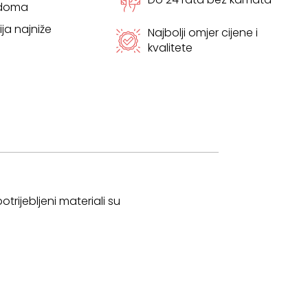
 doma
ja najniže
Najbolji omjer cijene i
kvalitete
rijebljeni materiali su