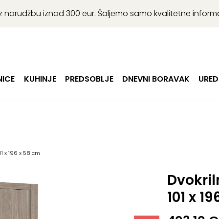
r uz narudžbu iznad 300 eur. Šaljemo samo kvalitetne infor
ICE
KUHINJE
PREDSOBLJE
DNEVNI BORAVAK
URED
01 x 196 x 58 cm
Dvokril
101 x 1