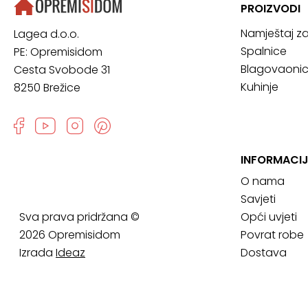
PROIZVODI
Namještaj z
Lagea d.o.o.
Spalnice
PE: Opremisidom
Blagovaoni
Cesta Svobode 31
Kuhinje
8250 Brežice
INFORMACI
O nama
Savjeti
Sva prava pridržana ©
Opći uvjeti
2026 Opremisidom
Povrat robe
Izrada
Ideaz
Dostava