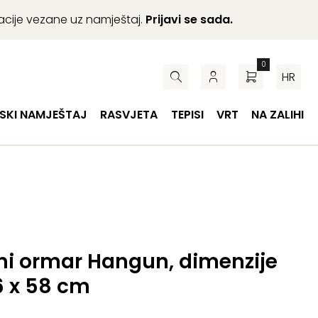
macije vezane uz namještaj.
Prijavi se sada.
0
HR
SKI NAMJEŠTAJ
RASVJETA
TEPISI
VRT
NA ZALIHI
ni ormar Hangun, dimenzije
96 x 58 cm