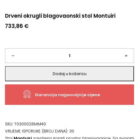
Drveni okrugli blagovaonski stol Montuiri
733,86
€
Drveni
–
+
okrugli
Dodaj u košaricu
blagovaonski
Garancija najpovoljnije cijene
stol
Montuiri
količina
SKU:
T0300028MM40
VRIJEME ISPORUKE (BROJ DANA):
30
Stol
Montuiri
savršeno koristi prostor blagovaonice. Sa svojom