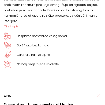
proširivom konstrukcijom koja omogućuje prilagodbu duljine,
prikladan je za sve prigode. Površina od hrastovog furnira
harmonično se uklapa u različite prostore, uključujući i manje
interijere.
Cijeli opis
Besplatna dostava do vašeg doma
Do 24 rata bez kamata
Garancija najniže cijene
Najbolji omjer cijene i kvalitete
OPIS
Drveni okrugli blagovaonski stol Montuiri