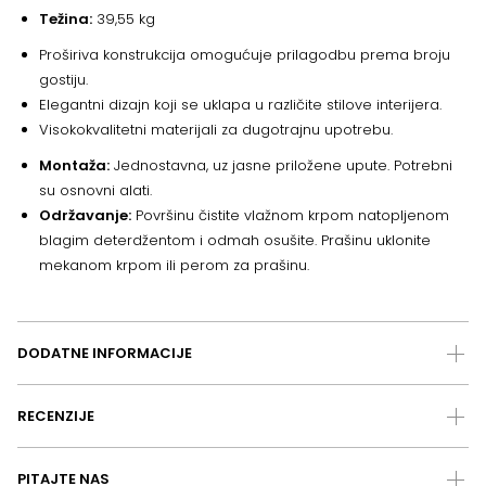
Težina:
39,55 kg
Proširiva konstrukcija omogućuje prilagodbu prema broju
gostiju.
Elegantni dizajn koji se uklapa u različite stilove interijera.
Visokokvalitetni materijali za dugotrajnu upotrebu.
Montaža:
Jednostavna, uz jasne priložene upute. Potrebni
su osnovni alati.
Održavanje:
Površinu čistite vlažnom krpom natopljenom
blagim deterdžentom i odmah osušite. Prašinu uklonite
mekanom krpom ili perom za prašinu.
DODATNE INFORMACIJE
RECENZIJE
PITAJTE NAS