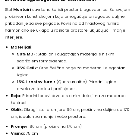
Stol
Montuiri
savršeno koristi prostor blagovaonice. Sa svojom
proširivom konstrukcijom koja omogućuje prilagodbu duljine,
prikladan je za sve prigode. Površina od hrastovog furnira
harmonično se uklapa u različite prostore, uključujući i manje
interijere.
Materijali:
50% MDF:
Stabilan i dugotrajan materijal s niskim
sadržajem formaldehida.
35% Čelik:
Crne čelične noge za moderan i elegantan
izgled.
15% Hrastov furnir
(Quercus alba): Prirodni izgled
drveta za toplinu i profinjenost.
Boja:
Prirodni tonovi drveta s crnim detaljima za moderan
kontrast.
Oblik:
Okrugli stol promjera 90 cm, proširiv na duljinu od 170
cm, idealan za manje i veće prostore.
Promjer:
90 cm (proširiv na 170 cm)
Visina:
75 cm