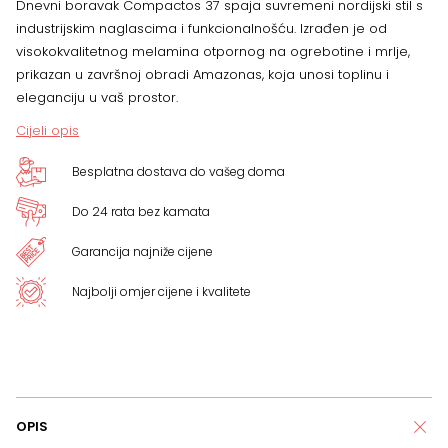
Dnevni boravak Compactos 37 spaja suvremeni nordijski stil s
količina
industrijskim naglascima i funkcionalnošću. Izrađen je od
visokokvalitetnog melamina otpornog na ogrebotine i mrlje,
prikazan u završnoj obradi Amazonas, koja unosi toplinu i
eleganciju u vaš prostor.
Cijeli opis
Besplatna dostava do vašeg doma
Do 24 rata bez kamata
Garancija najniže cijene
Najbolji omjer cijene i kvalitete
OPIS