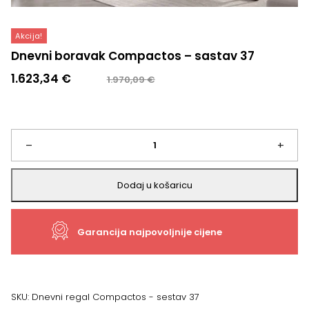
Akcija!
Dnevni boravak Compactos – sastav 37
Izvorna
Trenutna
1.623,34
€
1.970,09
€
cijena
cijena
bila
je:
je:
1.623,34 €.
1.970,09 €.
Dnevni
–
+
boravak
Dodaj u košaricu
Compactos
Garancija najpovoljnije cijene
-
sastav
37
SKU:
Dnevni regal Compactos - sestav 37