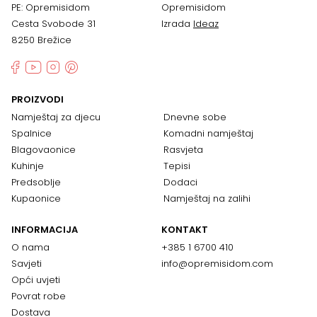
PE: Opremisidom
Opremisidom
Cesta Svobode 31
Izrada
Ideaz
8250 Brežice
PROIZVODI
Namještaj za djecu
Dnevne sobe
Spalnice
Komadni namještaj
Blagovaonice
Rasvjeta
Kuhinje
Tepisi
Predsoblje
Dodaci
Kupaonice
Namještaj na zalihi
INFORMACIJA
KONTAKT
O nama
+385 1 6700 410
Savjeti
info@opremisidom.com
Opći uvjeti
Povrat robe
Dostava