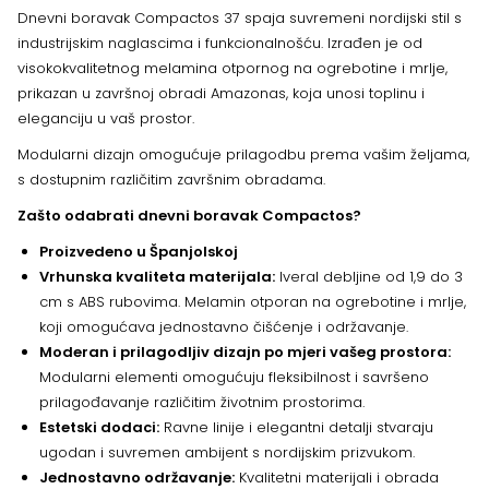
Dnevni boravak Compactos 37 spaja suvremeni nordijski stil s
industrijskim naglascima i funkcionalnošću. Izrađen je od
visokokvalitetnog melamina otpornog na ogrebotine i mrlje,
prikazan u završnoj obradi Amazonas, koja unosi toplinu i
eleganciju u vaš prostor.
Modularni dizajn omogućuje prilagodbu prema vašim željama,
s dostupnim različitim završnim obradama.
Zašto odabrati dnevni boravak Compactos?
Proizvedeno u Španjolskoj
Vrhunska kvaliteta materijala:
Iveral debljine od 1,9 do 3
cm s ABS rubovima. Melamin otporan na ogrebotine i mrlje,
koji omogućava jednostavno čišćenje i održavanje.
Moderan i prilagodljiv dizajn po mjeri vašeg prostora:
Modularni elementi omogućuju fleksibilnost i savršeno
prilagođavanje različitim životnim prostorima.
Estetski dodaci:
Ravne linije i elegantni detalji stvaraju
ugodan i suvremen ambijent s nordijskim prizvukom.
Jednostavno održavanje:
Kvalitetni materijali i obrada