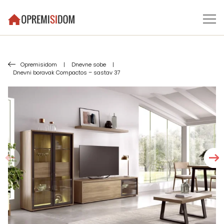
Opremisidom
|
Dnevne sobe
|
Dnevni boravak Compactos – sastav 37