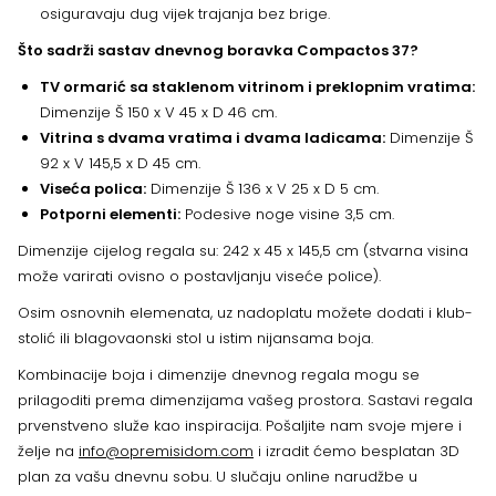
osiguravaju dug vijek trajanja bez brige.
Što sadrži sastav dnevnog boravka Compactos 37?
TV ormarić sa staklenom vitrinom i preklopnim vratima:
Dimenzije Š 150 x V 45 x D 46 cm.
Vitrina s dvama vratima i dvama ladicama:
Dimenzije Š
92 x V 145,5 x D 45 cm.
Viseća polica:
Dimenzije Š 136 x V 25 x D 5 cm.
Potporni elementi:
Podesive noge visine 3,5 cm.
Dimenzije cijelog regala su: 242 x 45 x 145,5 cm (stvarna visina
može varirati ovisno o postavljanju viseće police).
Osim osnovnih elemenata, uz nadoplatu možete dodati i klub-
stolić ili blagovaonski stol u istim nijansama boja.
Kombinacije boja i dimenzije dnevnog regala mogu se
prilagoditi prema dimenzijama vašeg prostora. Sastavi regala
prvenstveno služe kao inspiracija. Pošaljite nam svoje mjere i
želje na
info@opremisidom.com
i izradit ćemo besplatan 3D
plan za vašu dnevnu sobu. U slučaju online narudžbe u