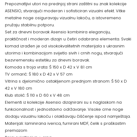
Prepoznatljivi utori na prednjoj strani zaštitni su znak kolekcije
ASENSIO, stvarajući moderan i sofisticiran vizualni efekt. Vitke
metalne noge osiguravaju vizualnu lakoću, a istovremeno
pružaju stabilnu potporu.
Set za dnevni boravak Asensio kombinira eleganciju,
praktičnost i moderan dizajn u četiri odabrana elementa. Svaki
komad izrađen je od visokokvalitetnih materijala s ukrasnim
utorima i kombinacijom svijetlo sivih i crnih nogu, stvarajući
bezvremensku estetiku za dnevni boravak.
Komoda s troja vrata: Š 150 x D 42 x V 81 cm
TV ormarić: Š 180 x D 42 x V 57 cm
Vitrina s djelomično ostakljenom prednjom stranom: Š 50 x D
42 x V 180 cm
Klub stolić: Š 110 x D 60 x V 48 cm
Elementi iz kolekcije Asensio dizajnirani su s naglaskom na
funkcionalnost i jednostavno održavanje. Visoke crne noge
dodaju vizualnu lakoću i olakšavaju čišćenje ispod namještaja.
Materijali: laminirana iverica, furnirani MDF, čelik s praškastim
premazom