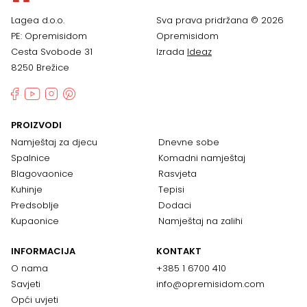
Lagea d.o.o.
Sva prava pridržana © 2026
PE: Opremisidom
Opremisidom
Cesta Svobode 31
Izrada
Ideaz
8250 Brežice
PROIZVODI
Namještaj za djecu
Dnevne sobe
Spalnice
Komadni namještaj
Blagovaonice
Rasvjeta
Kuhinje
Tepisi
Predsoblje
Dodaci
Kupaonice
Namještaj na zalihi
INFORMACIJA
KONTAKT
O nama
+385 1 6700 410
Savjeti
info@opremisidom.com
Opći uvjeti