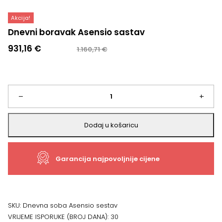
Akcija!
Dnevni boravak Asensio sastav
Izvorna
Trenutna
931,16
€
1.160,71
€
cijena
cijena
bila
je:
je:
931,16 €.
1.160,71 €.
Dnevni
–
+
boravak
Dodaj u košaricu
Asensio
Garancija najpovoljnije cijene
sastav
količina
SKU:
Dnevna soba Asensio sestav
VRIJEME ISPORUKE (BROJ DANA):
30