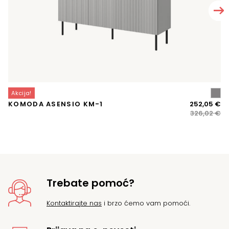
Akcija!
A
Iz
Tr
KOMODA ASENSIO KM-1
252,05
€
V
ci
ci
326,02
€
bi
je:
je:
25
32
Trebate pomoć?
Kontaktirajte nas
i brzo ćemo vam pomoći.