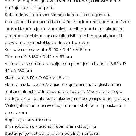
metalne noge osiguravaju vizualnu lakoću, a istovremeno
pružaju stabilnu potporu.
Set za dnevni boravak Asensio kombinira eleganciju,
praktičnost i moderan dizajn u četiri odabrana elementa. Svaki
komad izrađen je od visokokvalitetnih materijala s ukrasnim
utorima i kombinacijom svijetlo sivih i crnih nogu, stvarajući
bezvremensku estetiku za dnevni boravak.
Komoda s troja vrata: Š 150 x D 42 x V 81 cm
TV ormarić: Š 180 x D 42 x V 57 cm
Vitrina s djelomično ostakljenom prednjom stranom: Š 50 x D
42 x V 180 cm
Klub stolić: Š 110 x D 60 x V 48 cm
Elementi iz kolekcije Asensio dizajnirani su s naglaskom na
funkcionalnost i jednostavno održavanje. Visoke crne noge
dodaju vizualnu lakoću i olakšavaju čišćenje ispod namještaja.
Materijali: laminirana iverica, furnirani MDF, čelik s praškastim
premazom
Boja: svijetlosiva + crna
Stil: moderan s klasično inspiriranim detaljima
Sastavljanje: potrebna je samostalna montaža