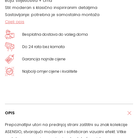
Boja: svijetlosiva + crna
Stil: moderan s klasično inspiriranim detaljima
Sastavljanje: potrebna je samostalna montaža
Cijeli opis
Besplatna dostava do vašeg doma
Do 24 rata bez kamata
Garancija najniže cijene
Najbolji omjer cijene i kvalitete
OPIS
Prepoznatljivi utori na prednjoj strani zaštitni su znak kolekcije
ASENSIO, stvarajući moderan i sofisticiran vizualni efekt. Vitke