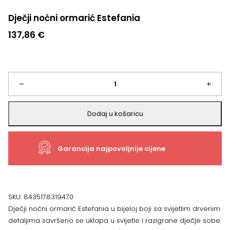
Dječji noćni ormarić Estefania
137,86
€
Dječji
–
+
noćni
Dodaj u košaricu
ormarić
Garancija najpovoljnije cijene
Estefania
količina
SKU:
8435178319470
Dječji noćni ormarić Estefania u bijeloj boji sa svijetlim drvenim
detaljima savršeno se uklapa u svijetle i razigrane dječje sobe.