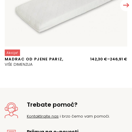
Akcija!
A
Ra
MADRAC OD PJENE PARIZ,
142,30
€
–
246,91
€
J
ci
VIŠE DIMENZIJA
VI
o
14
d
24
Trebate pomoć?
Kontaktirajte nas
i brzo ćemo vam pomoći.