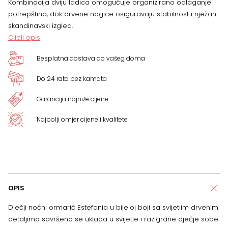
Kombinacija dviju ladica omogućuje organizirano odlaganje
potrepština, dok drvene nogice osiguravaju stabilnost i nježan
skandinavski izgled.
Cijeli opis
Besplatna dostava do vašeg doma
Do 24 rata bez kamata
Garancija najniže cijene
Najbolji omjer cijene i kvalitete
OPIS
Dječji noćni ormarić Estefania u bijeloj boji sa svijetlim drvenim
detaljima savršeno se uklapa u svijetle i razigrane dječje sobe.