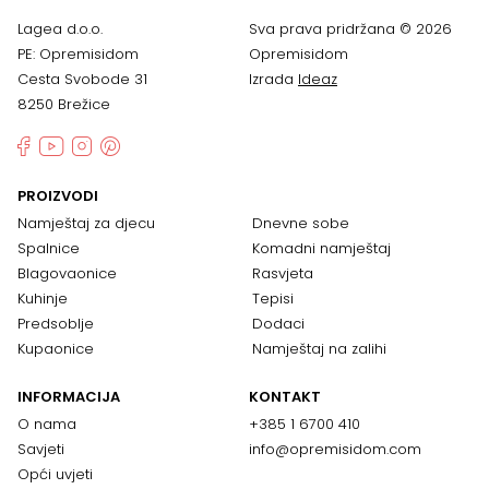
Lagea d.o.o.
Sva prava pridržana © 2026
PE: Opremisidom
Opremisidom
Cesta Svobode 31
Izrada
Ideaz
8250 Brežice
PROIZVODI
Namještaj za djecu
Dnevne sobe
Spalnice
Komadni namještaj
Blagovaonice
Rasvjeta
Kuhinje
Tepisi
Predsoblje
Dodaci
Kupaonice
Namještaj na zalihi
INFORMACIJA
KONTAKT
O nama
+385 1 6700 410
Savjeti
info@opremisidom.com
Opći uvjeti