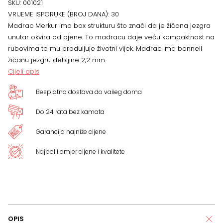
SKU:
001021
VRIJEME ISPORUKE (BROJ DANA):
30
140
Madrac Merkur ima box strukturu što znači da je žičana jezgra
unutar okvira od pjene. To madracu daje veću kompaktnost na
x
rubovima te mu produljuje životni vijek. Madrac ima bonnell
žičanu jezgru debljine 2,2 mm.
15
Cijeli opis
cm
Besplatna dostava do vašeg doma
količina
Do 24 rata bez kamata
Garancija najniže cijene
Najbolji omjer cijene i kvalitete
OPIS