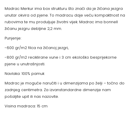
Madrac Merkur ima box strukturu što znači da je žičana jezgra
unutar okvira od pjene. To madracu daje veću kompaktnost na
rubovima te mu produljuje životni vijek. Madrac ima bonnell
žičanu jezgru debljine 2,2 mm.
Punjenje:
-600 gr/m2 filca na žičanoj jezgri,
-800 gr/m2 reciklirane vune i 3 cm ekološko besprijekorne
pjene u unutrašnjosti.
Navlaka: 100% pamuk
Madrac je moguće naručiti i u dimenzijama po želji – točno do
zadnjeg centimetra. Za izvanstandardne dimenzije nam
pošaljite upit ili nas nazovite.
Visina madraca: 15 cm