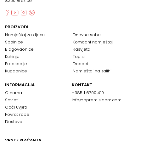
8250 Brežice
PROIZVODI
Namještaj za djecu
Dnevne sobe
Spalnice
Komadni namještaj
Blagovaonice
Rasvjeta
Kuhinje
Tepisi
Predsoblje
Dodaci
Kupaonice
Namještaj na zalihi
INFORMACIJA
KONTAKT
O nama
+385 1 6700 410
Savjeti
info@opremisidom.com
Opći uvjeti
Povrat robe
Dostava
VRSTE PLAĆANJA