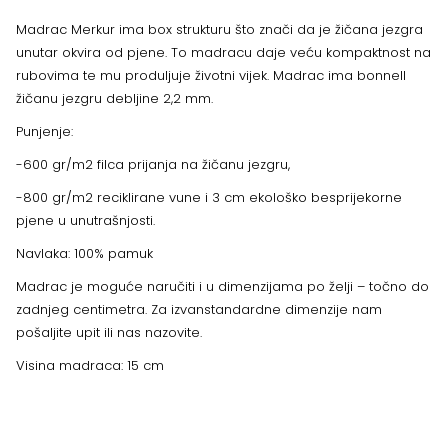
Madrac Merkur ima box strukturu što znači da je žičana jezgra
unutar okvira od pjene. To madracu daje veću kompaktnost na
rubovima te mu produljuje životni vijek. Madrac ima bonnell
žičanu jezgru debljine 2,2 mm.
Punjenje:
-600 gr/m2 filca prijanja na žičanu jezgru,
-800 gr/m2 reciklirane vune i 3 cm ekološko besprijekorne
pjene u unutrašnjosti.
Navlaka: 100% pamuk
Madrac je moguće naručiti i u dimenzijama po želji – točno do
zadnjeg centimetra. Za izvanstandardne dimenzije nam
pošaljite upit ili nas nazovite.
Visina madraca: 15 cm