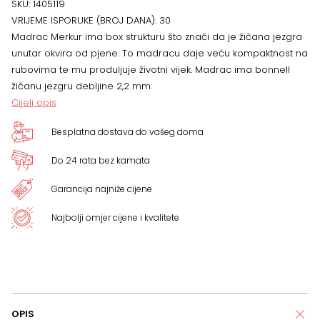
SKU:
1405119
VRIJEME ISPORUKE (BROJ DANA):
30
126
Madrac Merkur ima box strukturu što znači da je žičana jezgra
unutar okvira od pjene. To madracu daje veću kompaktnost na
x
rubovima te mu produljuje životni vijek. Madrac ima bonnell
žičanu jezgru debljine 2,2 mm.
15
Cijeli opis
cm
Besplatna dostava do vašeg doma
količina
Do 24 rata bez kamata
Garancija najniže cijene
Najbolji omjer cijene i kvalitete
OPIS