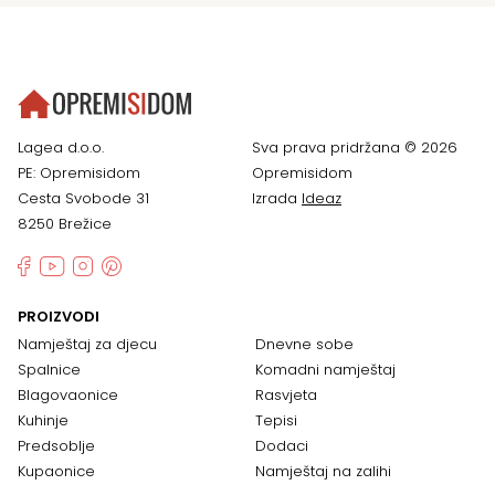
Lagea d.o.o.
Sva prava pridržana © 2026
PE: Opremisidom
Opremisidom
Cesta Svobode 31
Izrada
Ideaz
8250 Brežice
PROIZVODI
Namještaj za djecu
Dnevne sobe
Spalnice
Komadni namještaj
Blagovaonice
Rasvjeta
Kuhinje
Tepisi
Predsoblje
Dodaci
Kupaonice
Namještaj na zalihi