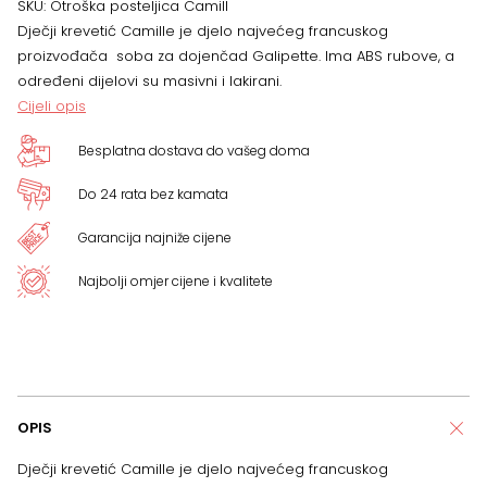
SKU:
Otroška posteljica Camill
Dječji krevetić Camille je djelo najvećeg francuskog
124
proizvođača soba za dojenčad Galipette. Ima ABS rubove, a
određeni dijelovi su masivni i lakirani.
x
Cijeli opis
82
Besplatna dostava do vašeg doma
cm
Do 24 rata bez kamata
količina
Garancija najniže cijene
Najbolji omjer cijene i kvalitete
OPIS
Dječji krevetić Camille je djelo najvećeg francuskog