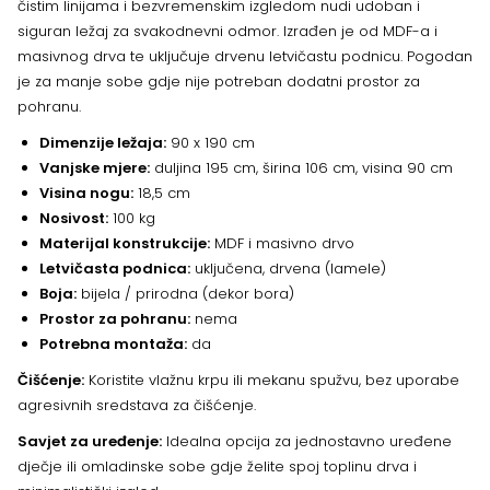
čistim linijama i bezvremenskim izgledom nudi udoban i
siguran ležaj za svakodnevni odmor. Izrađen je od MDF-a i
masivnog drva te uključuje drvenu letvičastu podnicu. Pogodan
je za manje sobe gdje nije potreban dodatni prostor za
pohranu.
Dimenzije ležaja:
90 x 190 cm
Vanjske mjere:
duljina 195 cm, širina 106 cm, visina 90 cm
Visina nogu:
18,5 cm
Nosivost:
100 kg
Materijal konstrukcije:
MDF i masivno drvo
Letvičasta podnica:
uključena, drvena (lamele)
Boja:
bijela / prirodna (dekor bora)
Prostor za pohranu:
nema
Potrebna montaža:
da
Čišćenje:
Koristite vlažnu krpu ili mekanu spužvu, bez uporabe
agresivnih sredstava za čišćenje.
Savjet za uređenje:
Idealna opcija za jednostavno uređene
dječje ili omladinske sobe gdje želite spoj toplinu drva i