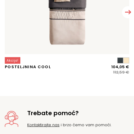
Akcija!
A
Iz
Tr
POSTELJNINA COOL
104,05
€
M
ci
ci
112,59
€
VI
bi
je:
je:
10
11
Trebate pomoć?
Kontaktirajte nas
i brzo ćemo vam pomoći.