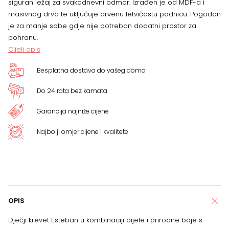
siguran ležaj za svakodnevni odmor. Izrađen je od MDF-a i
masivnog drva te uključuje drvenu letvičastu podnicu. Pogodan
je za manje sobe gdje nije potreban dodatni prostor za
pohranu.
Cijeli opis
Besplatna dostava do vašeg doma
Do 24 rata bez kamata
Garancija najniže cijene
Najbolji omjer cijene i kvalitete
OPIS
Dječji krevet Esteban u kombinaciji bijele i prirodne boje s