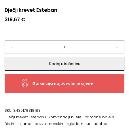
Dječji krevet Esteban
319,67
€
Dječji
–
+
krevet
Dodaj u košaricu
Esteban
Garancija najpovoljnije cijene
količina
SKU:
8435178318183
Dječji krevet Esteban u kombinaciji bijele i prirodne boje s
čistim linijama i bezvremenskim izgledom nudi udoban i