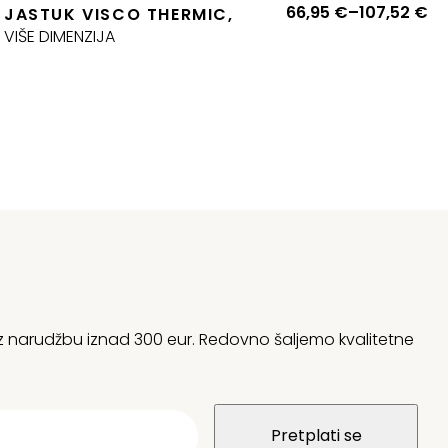
aspon
Ra
66,95
€
–
107,52
€
JASTUK VISCO THERMIC,
ijena:
ci
VIŠE DIMENZIJA
d
od
05,06 €
66
o
do
54,76 €
10
 uz narudžbu iznad 300 eur. Redovno šaljemo kvalitetne