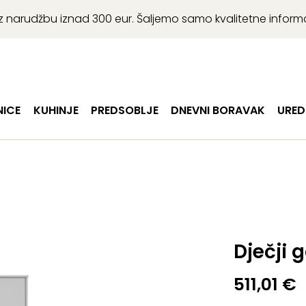
r uz narudžbu iznad 300 eur. Šaljemo samo kvalitetne infor
ICE
KUHINJE
PREDSOBLJE
DNEVNI BORAVAK
URED
Dječji 
511,01
€