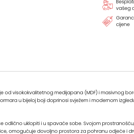
Bespla
vašeg
Garanci
cijene
 je od visokokvalitetnog medijapana (MDF) i masivnog bo
ormara u bijeloj boji doprinosi svježem i modernom izgled
e se odlično uklopiti i u spavaće sobe. Svojom prostranošć
šalice, omogućuje dovoljno prostora za pohranu odjeće i d