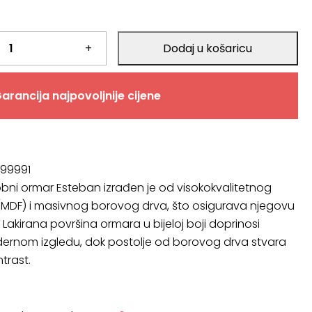
+
Dodaj u košaricu
arancija najpovoljnije cijene
99991
obni ormar Esteban izrađen je od visokokvalitetnog
MDF) i masivnog borovog drva, što osigurava njegovu
 Lakirana površina ormara u bijeloj boji doprinosi
dernom izgledu, dok postolje od borovog drva stvara
trast.