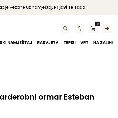
macije vezane uz namještaj.
Prijavi se sada.
0
HR
SKI NAMJEŠTAJ
RASVJETA
TEPISI
VRT
NA ZALIHI
garderobni ormar Esteban