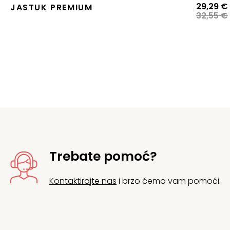
29,29
€
JASTUK PREMIUM
32,55
€
j
j
Trebate pomoć?
Kontaktirajte nas
i brzo ćemo vam pomoći.