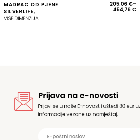
Izvorna
Trenutna
R
205,06
€
–
MADRAC OD PJENE
cijena
cijena
c
454,76
€
SILVERLIFE,
bila
e:
o
VIŠE DIMENZIJA
e:
29,29 €.
2
32,55 €.
d
4
Prijava na e-novosti
Prijavi se u naše E-novost i uštedi 30 eur
informacije vezane uz namještaj.