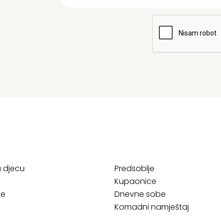
a djecu
Predsoblje
Kupaonice
ce
Dnevne sobe
Komadni namještaj