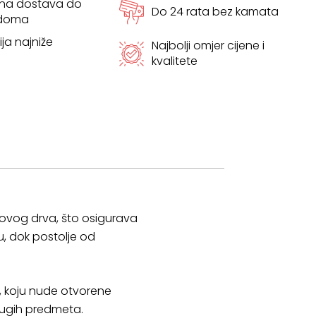
tna dostava do
Do 24 rata bez kamata
 doma
ja najniže
Najbolji omjer cijene i
kvalitete
rovog drva, što osigurava
u, dok postolje od
u, koju nude otvorene
rugih predmeta.