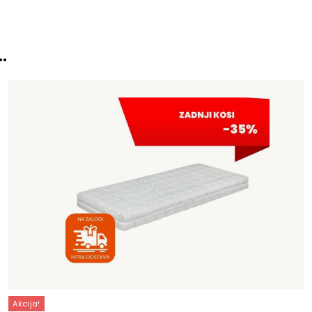
…
Akcija!