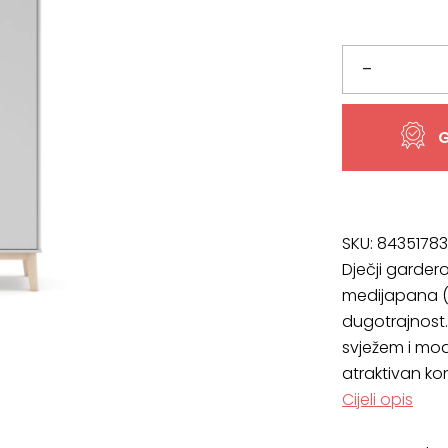
Dječji
–
garderobni
G
ormar
Esteban
količina
SKU:
84351783
Dječji garder
medijapana (
dugotrajnost.
svježem i mo
atraktivan kon
Cijeli opis