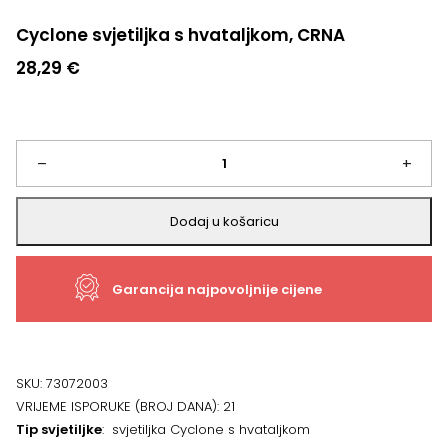
Cyclone svjetiljka s hvataljkom, CRNA
28,29
€
Cyclone
–
+
svjetiljka
Dodaj u košaricu
s
Garancija najpovoljnije cijene
hvataljkom,
CRNA
količina
SKU:
73072003
VRIJEME ISPORUKE (BROJ DANA):
21
Tip svjetiljke
: svjetiljka Cyclone s hvataljkom