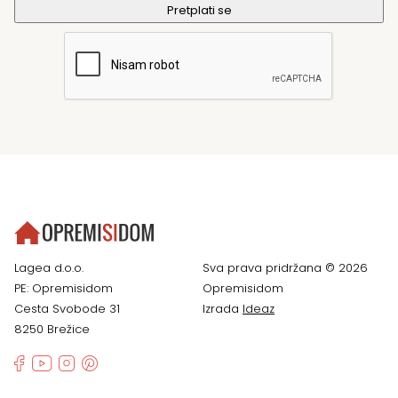
Lagea d.o.o.
Sva prava pridržana © 2026
PE: Opremisidom
Opremisidom
Cesta Svobode 31
Izrada
Ideaz
8250 Brežice