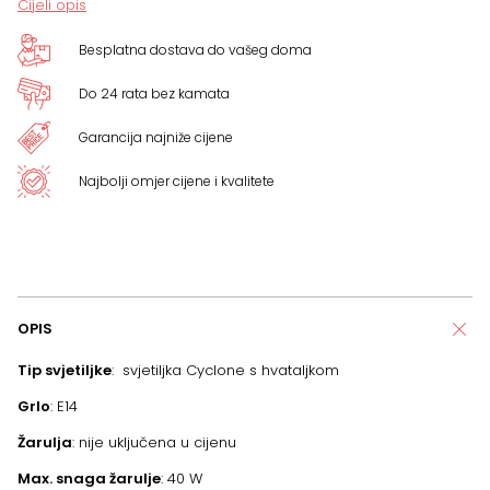
Cijeli opis
Besplatna dostava do vašeg doma
Do 24 rata bez kamata
Garancija najniže cijene
Najbolji omjer cijene i kvalitete
OPIS
Tip svjetiljke
: svjetiljka Cyclone s hvataljkom
Grlo
: E14
Žarulja
: nije uključena u cijenu
Max. snaga žarulje
: 40 W