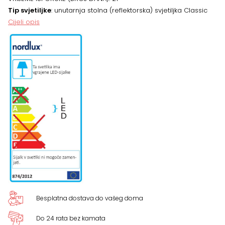
CRNA/KROM
Tip svjetiljke
: unutarnja stolna (reflektorska) svjetiljka Classic
Cijeli opis
količina
Besplatna dostava do vašeg doma
Do 24 rata bez kamata