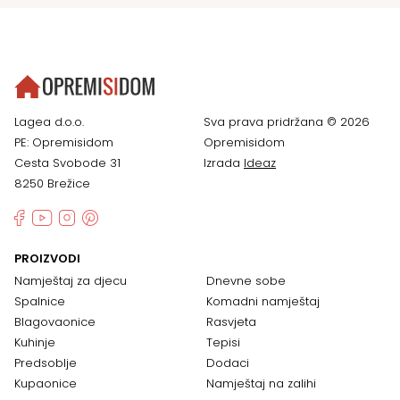
Lagea d.o.o.
Sva prava pridržana © 2026
PE: Opremisidom
Opremisidom
Cesta Svobode 31
Izrada
Ideaz
8250 Brežice
PROIZVODI
Namještaj za djecu
Dnevne sobe
Spalnice
Komadni namještaj
Blagovaonice
Rasvjeta
Kuhinje
Tepisi
Predsoblje
Dodaci
Kupaonice
Namještaj na zalihi