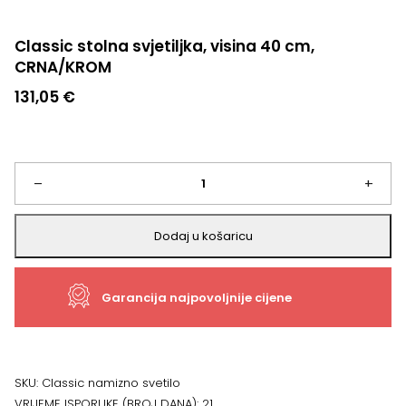
Classic stolna svjetiljka, visina 40 cm,
CRNA/KROM
131,05
€
Classic
–
+
stolna
Dodaj u košaricu
svjetiljka,
Garancija najpovoljnije cijene
visina
40
cm,
SKU:
Classic namizno svetilo
VRIJEME ISPORUKE (BROJ DANA):
21