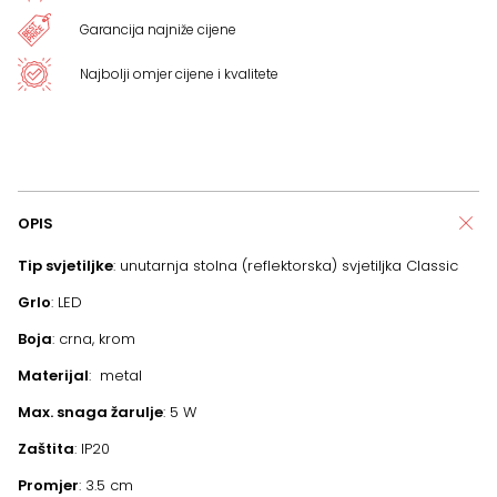
Garancija najniže cijene
Najbolji omjer cijene i kvalitete
OPIS
Tip svjetiljke
: unutarnja stolna (reflektorska) svjetiljka Classic
Grlo
: LED
Boja
: crna, krom
Materijal
: metal
Max. snaga žarulje
: 5 W
Zaštita
: IP20
Promjer
: 3.5 cm