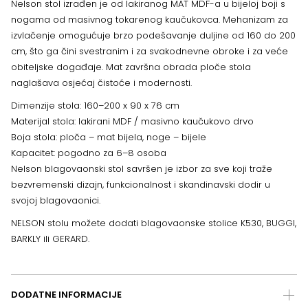
Nelson stol izrađen je od lakiranog MAT MDF-a u bijeloj boji s
nogama od masivnog tokarenog kaučukovca. Mehanizam za
izvlačenje omogućuje brzo podešavanje duljine od 160 do 200
cm, što ga čini svestranim i za svakodnevne obroke i za veće
obiteljske događaje. Mat završna obrada ploče stola
naglašava osjećaj čistoće i modernosti.
Dimenzije stola: 160–200 x 90 x 76 cm
Materijal stola: lakirani MDF / masivno kaučukovo drvo
Boja stola: ploča – mat bijela, noge – bijele
Kapacitet: pogodno za 6–8 osoba
Nelson blagovaonski stol savršen je izbor za sve koji traže
bezvremenski dizajn, funkcionalnost i skandinavski dodir u
svojoj blagovaonici.
NELSON stolu možete dodati blagovaonske stolice K530, BUGGI,
BARKLY ili GERARD.
DODATNE INFORMACIJE