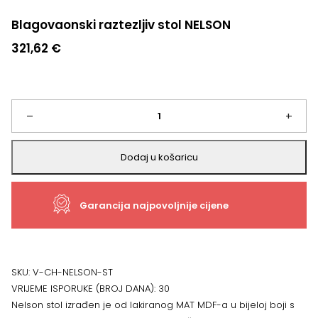
Blagovaonski raztezljiv stol NELSON
321,62
€
Blagovaonski
–
+
raztezljiv
Dodaj u košaricu
stol
Garancija najpovoljnije cijene
NELSON
količina
SKU:
V-CH-NELSON-ST
VRIJEME ISPORUKE (BROJ DANA):
30
Nelson stol izrađen je od lakiranog MAT MDF-a u bijeloj boji s