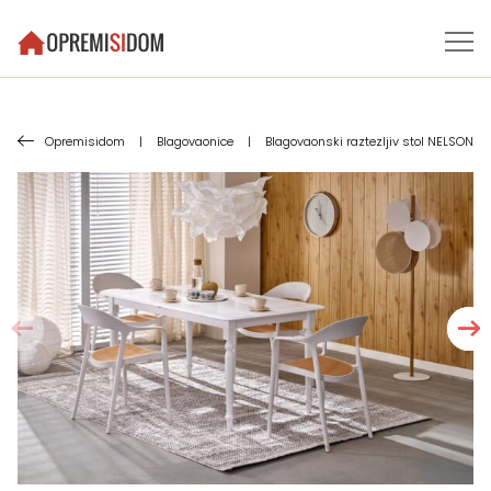
Opremisidom
|
Blagovaonice
|
Blagovaonski raztezljiv stol NELSON