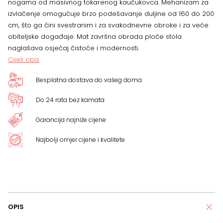
nogama od masivnog tokarenog kaučukovca. Mehanizam za
izvlačenje omogućuje brzo podešavanje duljine od 160 do 200
cm, što ga čini svestranim i za svakodnevne obroke i za veće
obiteljske događaje. Mat završna obrada ploče stola
naglašava osjećaj čistoće i modernosti.
Cijeli opis
Besplatna dostava do vašeg doma
Do 24 rata bez kamata
Garancija najniže cijene
Najbolji omjer cijene i kvalitete
OPIS