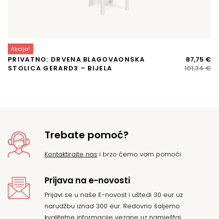
Akcija!
A
Iz
Tr
PRIVATNO: DRVENA BLAGOVAONSKA
87,75
€
D
ci
ci
STOLICA GERARD3 – BIJELA
101,34
€
B
bi
je:
je:
87
10
Trebate pomoć?
Kontaktirajte nas
i brzo ćemo vam pomoći.
Prijava na e-novosti
Prijavi se u naše E-novost i uštedi 30 eur uz
narudžbu iznad 300 eur. Redovno šaljemo
kvalitetne informacije vezane uz namještaj.