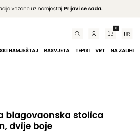
macije vezane uz namještaj.
Prijavi se sada.
0
HR
SKI NAMJEŠTAJ
RASVJETA
TEPISI
VRT
NA ZALIHI
a blagovaonska stolica
, dvije boje