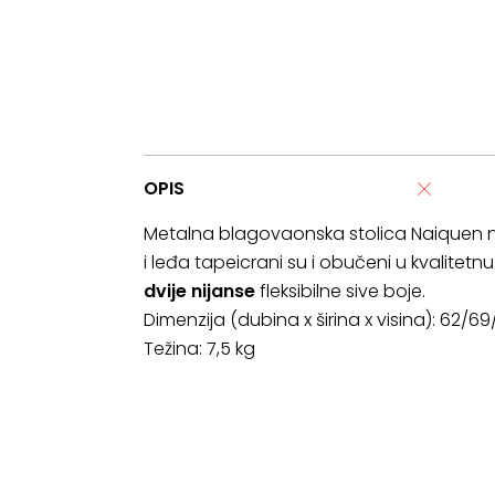
OPIS
Metalna blagovaonska stolica Naiquen n
i leđa tapeicrani su i obučeni u kvalitetn
dvije nijanse
fleksibilne sive boje.
Dimenzija (dubina x širina x visina): 62/6
Težina: 7,5 kg