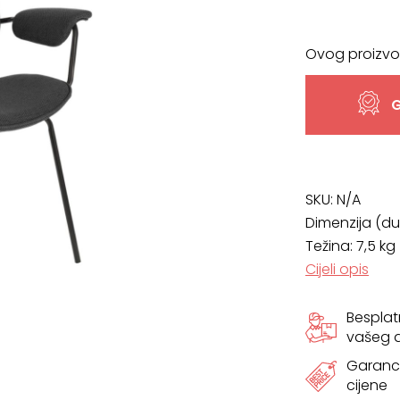
Ovog proizvo
G
SKU:
N/A
Dimenzija (dub
Težina: 7,5 kg
Cijeli opis
Bespla
vašeg
Garanci
cijene