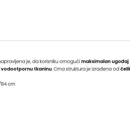
apravljena je, da korisniku omoguči
maksimalan ugođaj
u
vodootpornu
tkaninu
. Crna struktura je izrađena od
čeli
9/84 cm