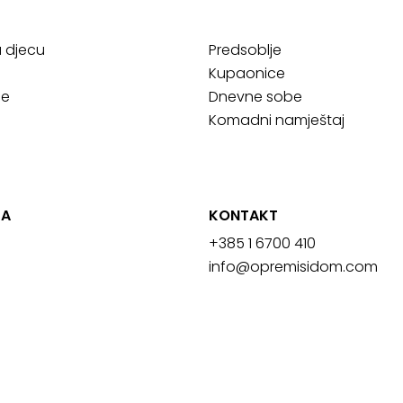
a djecu
Predsoblje
Kupaonice
ce
Dnevne sobe
Komadni namještaj
JA
KONTAKT
+385 1 6700 410
info@opremisidom.com