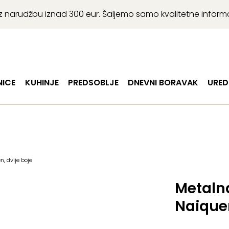
r uz narudžbu iznad 300 eur. Šaljemo samo kvalitetne infor
ICE
KUHINJE
PREDSOBLJE
DNEVNI BORAVAK
URED
, dvije boje
Metaln
Naiquen