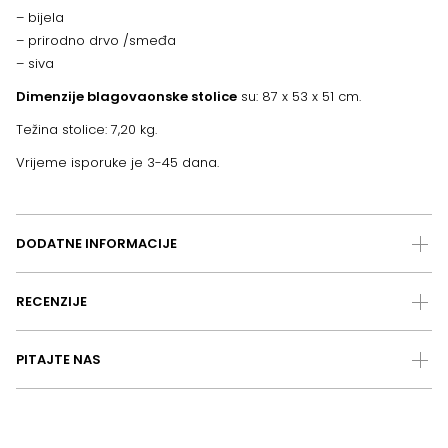
– bijela
– prirodno drvo /smeđa
– siva
Dimenzije b
lagovaonske stolice
su: 87 x 53 x 51 cm.
Težina stolice: 7,20 kg.
Vrijeme isporuke je 3-45 dana.
DODATNE INFORMACIJE
RECENZIJE
PITAJTE NAS