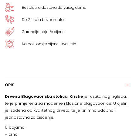
Besplatna dostava do vašeg doma
Do 24 rata bez kamata
Garancija najniže cijene
Najbolji omjer cijene i kvalitete
OPIS
Drvena Blagovaonska stolica Kristie
je rustikalnog izgleda,
te je primjerena za moderne i klasične blagovaonice
. U cjelini
je izađena od kvalitetnog drveta, te je iznimno udobna i
jednostavna za čiščenje.
U bojama:
– crna