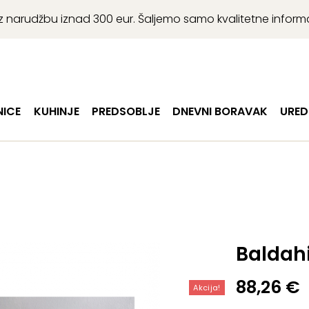
r uz narudžbu iznad 300 eur. Šaljemo samo kvalitetne infor
ICE
KUHINJE
PREDSOBLJE
DNEVNI BORAVAK
URED
Baldah
Izvorna
Trenutn
88,26
€
Akcija!
cijena
cijena