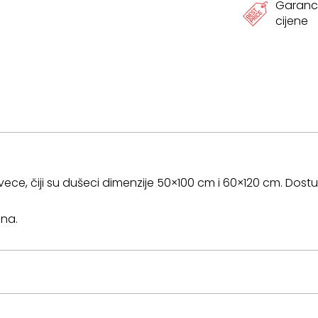
Garanci
cijene
ece, čiji su dušeci dimenzije 50×100 cm i 60×120 cm. Dostupa
ina.