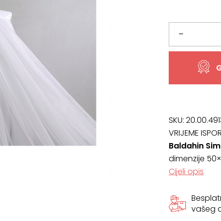
bila
je:
je:
88,26 €.
Baldahin
–
95,51 €.
Simple
G
Baby
količina
SKU:
20.00.491
VRIJEME ISPO
Baldahin Sim
dimenzije 50×1
Cijeli opis
Bespla
vašeg