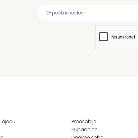
a djecu
Predsoblje
Kupaonice
ce
Dnevne sobe