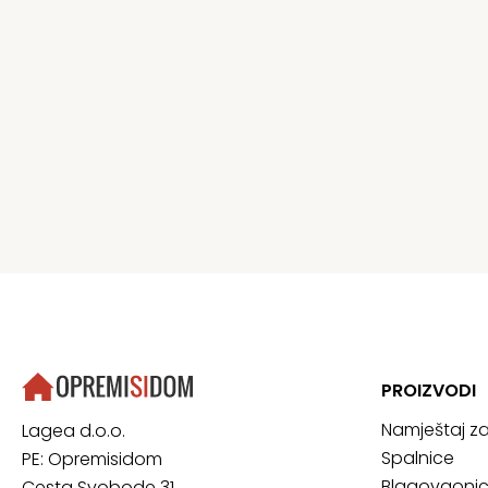
PROIZVODI
Namještaj z
Lagea d.o.o.
Spalnice
PE: Opremisidom
Blagovaoni
Cesta Svobode 31