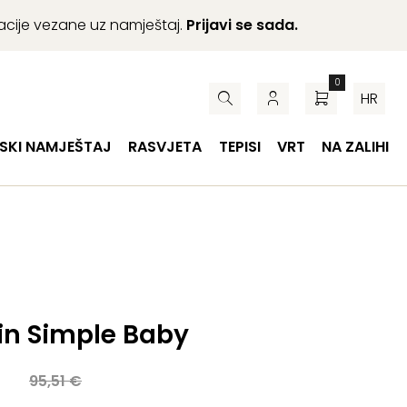
macije vezane uz namještaj.
Prijavi se sada.
0
HR
SKI NAMJEŠTAJ
RASVJETA
TEPISI
VRT
NA ZALIHI
in Simple Baby
a
95,51
€