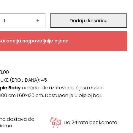
+
Dodaj u košaricu
arancija najpovoljnije cijene
3.00
RUKE (BROJ DANA):
45
ple Baby
odlično ide uz krevece, čiji su dušeci
00 cm i 60×120 cm. Dostupan je u bijeloj boji.
tna dostava do
Do 24 rata bez kamata
 doma