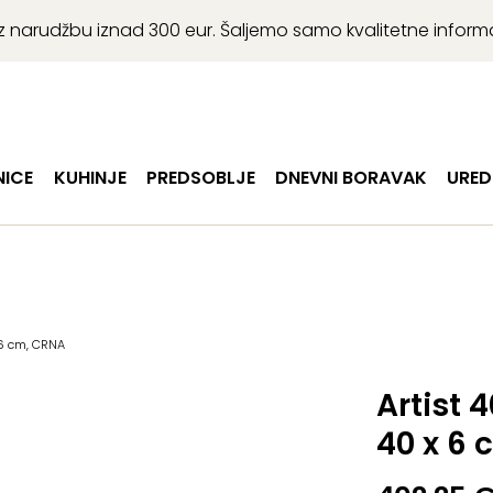
r uz narudžbu iznad 300 eur. Šaljemo samo kvalitetne infor
ICE
KUHINJE
PREDSOBLJE
DNEVNI BORAVAK
URED
x 6 cm, CRNA
Artist 
40 x 6