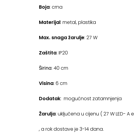
Boja
: crna
Materijal
: metal, plastika
Max. snaga žarulje
: 27 W
Zaštita
: IP20
Širina
: 40 cm
Visina
: 6 cm
Dodatak
: mogućnost zatamnjenja
Žarulja
: uključena u cijenu ( 27 W LED- A 
, a rok dostave je 3-14 dana.