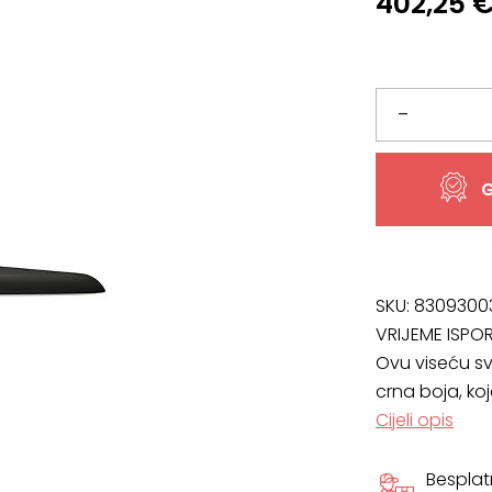
402,25
Artist
–
40
G
viseća
svjetiljka,
dimenzije
SKU:
8309300
VRIJEME ISPO
40
Ovu viseću svj
crna boja, k
x
Cijeli opis
6
Bespla
cm,