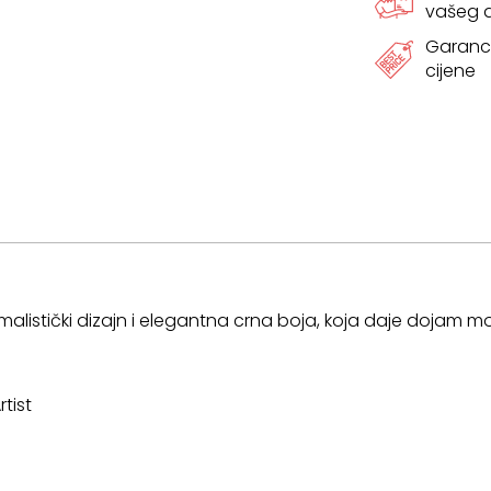
vašeg
CRNA
Garanci
cijene
količina
inimalistički dizajn i elegantna crna boja, koja daje dojam
rtist