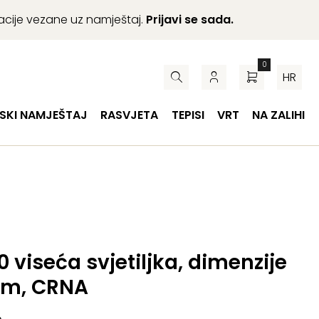
macije vezane uz namještaj.
Prijavi se sada.
0
HR
SKI NAMJEŠTAJ
RASVJETA
TEPISI
VRT
NA ZALIHI
40 viseća svjetiljka, dimenzije
 cm, CRNA