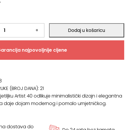
€
+
Dodaj u košaricu
arancija najpovoljnije cijene
3
RUKE (BROJ DANA):
21
etiljku Artist 40 odlikuje minimalistički dizajn i elegantna
oja daje dojam modernog i pomalo umjetničkog.
tna dostava do
Do 24 rata bez kamata