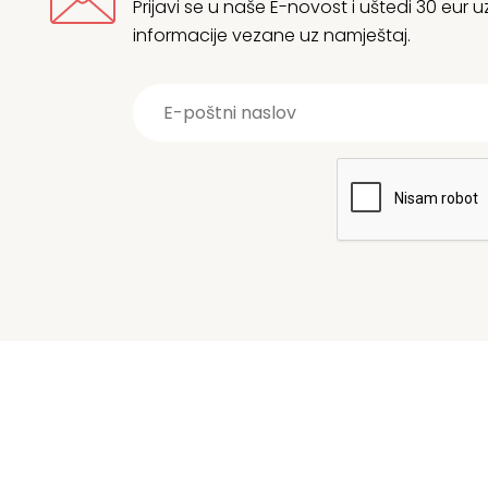
Prijavi se u naše E-novost i uštedi 30 eur
informacije vezane uz namještaj.