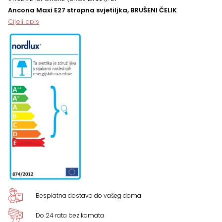
ČELIK
Ancona Maxi E27 stropna svjetiljka, BRUŠENI ČELIK
Cijeli opis
količina
Besplatna dostava do vašeg doma
Do 24 rata bez kamata