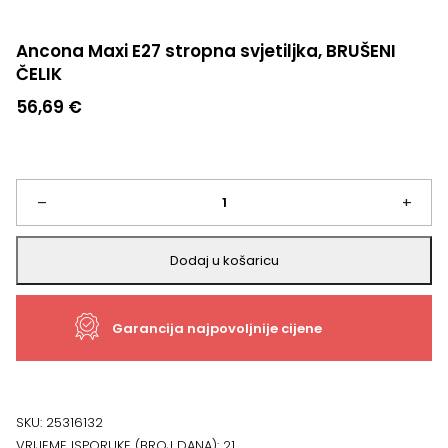
Ancona Maxi E27 stropna svjetiljka, BRUŠENI
ČELIK
56,69
€
Ancona
–
+
Maxi
Dodaj u košaricu
E27
Garancija najpovoljnije cijene
stropna
svjetiljka,
BRUŠENI
SKU:
25316132
VRIJEME ISPORUKE (BROJ DANA):
21