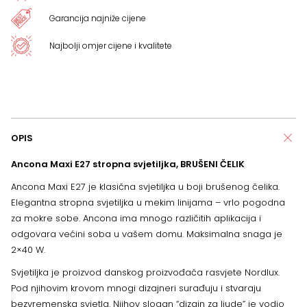
Garancija najniže cijene
Najbolji omjer cijene i kvalitete
OPIS
Ancona Maxi E27 stropna svjetiljka, BRUŠENI ČELIK
Ancona Maxi E27 je klasična svjetiljka u boji brušenog čelika.
Elegantna stropna svjetiljka u mekim linijama – vrlo pogodna
za mokre sobe. Ancona ima mnogo različitih aplikacija i
odgovara većini soba u vašem domu. Maksimalna snaga je
2×40 W.
Svjetiljka je proizvod danskog proizvođača rasvjete Nordlux.
Pod njihovim krovom mnogi dizajneri surađuju i stvaraju
bezvremenska svjetla. Njihov slogan “dizajn za ljude” je vodio