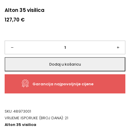
Alton 35 visilica
127,70
€
Alton
–
+
35
Dodaj u košaricu
visilica
Garancija najpovoljnije cijene
količina
SKU:
48973001
VRIJEME ISPORUKE (BROJ DANA):
21
Alton 35 visilica