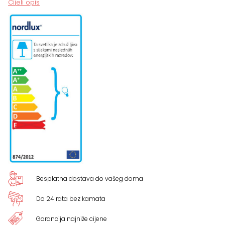
Cijeli opis
Besplatna dostava do vašeg doma
Do 24 rata bez kamata
Garancija najniže cijene