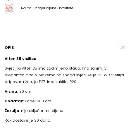
Najbolji omjer cijene i kvalitete
OPIS
Alton 35 visilica
Svjetiljka Alton 35 ima zadimljeno staklo. Ima zanimljiv i
elegantan dizajn. Maksimalna snaga svjetiljke je 60 W. Svjetiljci
odgovara žarulja E27. Ima zaštitu IP20.
Visina:
30 cm
Dodatak
: Kabel 300 cm
Žarulja
: nije uključena u cijenu
Rok dostave je 30 dana.