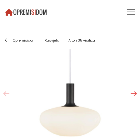
Opremisidom
|
Rasvjeta
|
Alton 35 visilica