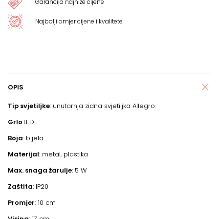
Garancija najniže cijene
Najbolji omjer cijene i kvalitete
OPIS
Tip svjetiljke
: unutarnja zidna svjetiljka Allegro
Grlo
:LED
Boja
: bijela
Materijal
: metal, plastika
Max. snaga žarulje
: 5 W
Zaštita
: IP20
Promjer
: 10 cm
Visina
: 17 cm