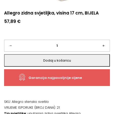
Allegro zidna svjetiljka, visina 17 cm, BIJELA
57,89
€
Allegro
–
+
zidna
Dodaj u košaricu
svjetiljka,
Garancija najpovoljnije cijene
visina
17
cm,
SKU:
Allegro stensko svetilo
VRIJEME ISPORUKE (BROJ DANA):
21
BIJELA
Tip svjetiljke
: unutarnja zidna svjetiljka Allegro