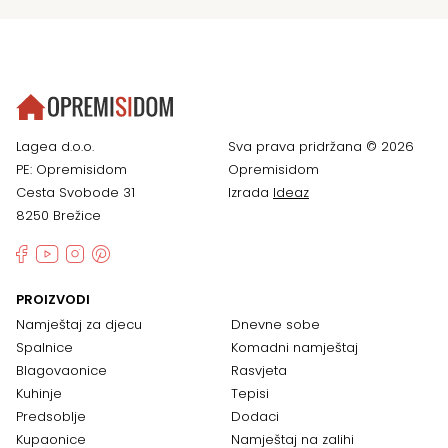
Lagea d.o.o.
Sva prava pridržana © 2026
PE: Opremisidom
Opremisidom
Cesta Svobode 31
Izrada
Ideaz
8250 Brežice
PROIZVODI
Namještaj za djecu
Dnevne sobe
Spalnice
Komadni namještaj
Blagovaonice
Rasvjeta
Kuhinje
Tepisi
Predsoblje
Dodaci
Kupaonice
Namještaj na zalihi