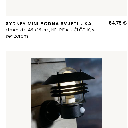
64,75
€
SYDNEY MINI PODNA SVJETILJKA,
dimenzije 43 x 13 cm, NEHRĐAJUĆI ČELIK, sa
senzorom