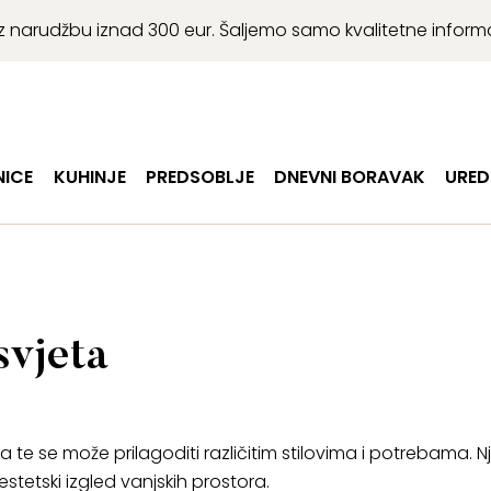
r uz narudžbu iznad 300 eur. Šaljemo samo kvalitetne infor
ICE
KUHINJE
PREDSOBLJE
DNEVNI BORAVAK
URED
svjeta
a te se može prilagoditi različitim stilovima i potrebama. N
stetski izgled vanjskih prostora.