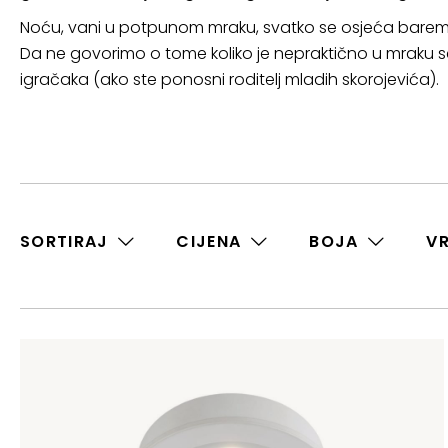
Noću, vani u potpunom mraku, svatko se osjeća barem ma
Da ne govorimo o tome koliko je nepraktično u mraku se
igračaka (ako ste ponosni roditelj mladih skorojevića).
SORTIRAJ
CIJENA
BOJA
V