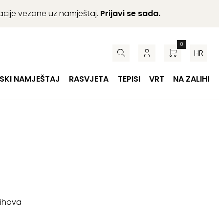
macije vezane uz namještaj.
Prijavi se sada.
0
HR
SKI NAMJEŠTAJ
RASVJETA
TEPISI
VRT
NA ZALIHI
jihova