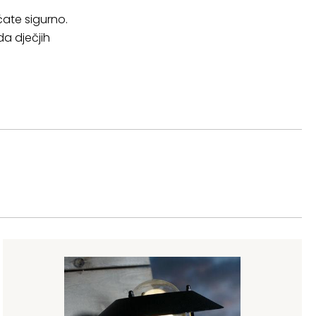
ćate sigurno.
a dječjih