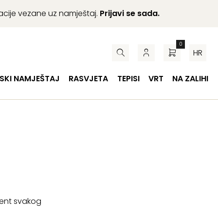
macije vezane uz namještaj.
Prijavi se sada.
0
HR
SKI NAMJEŠTAJ
RASVJETA
TEPISI
VRT
NA ZALIHI
ment svakog