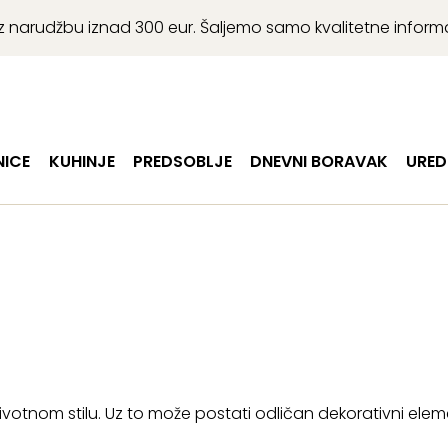
r uz narudžbu iznad 300 eur. Šaljemo samo kvalitetne infor
ICE
KUHINJE
PREDSOBLJE
DNEVNI BORAVAK
URED
životnom stilu. Uz to može postati odličan dekorativni ele