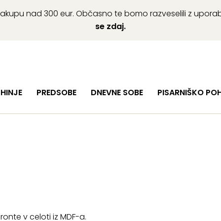
ob nakupu nad 300 eur. Občasno te bomo razveselili z upor
se zdaj.
HINJE
PREDSOBE
DNEVNE SOBE
PISARNIŠKO PO
ronte v celoti iz MDF-a.