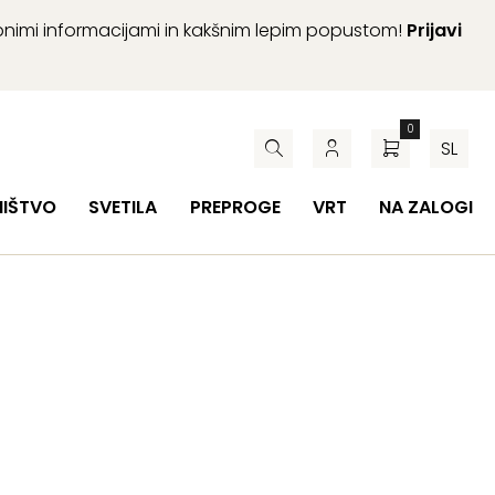
abnimi informacijami in kakšnim lepim popustom!
Prijavi
0
SL
HIŠTVO
SVETILA
PREPROGE
VRT
NA ZALOGI