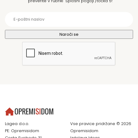
preverite v rubriki "Splošni pogoji"/točka 5!
Lagea d.o.o.
Vse pravice pridržane © 2026
PE: Opremisidom
Opremisidom
Cesta Svobode 31
Izdelava
Ideaz