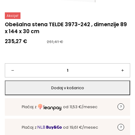
Akcija!
Obešalna stena TELDE 3973-242 , dimenzije 89
x 144 x 30 cm
Izvirna
Trenutna
235,27
€
261,41
€
cena
cena
je
je:
bila:
235,27 €.
261,41 €.
Obešalna
–
+
stena
Dodaj v košarico
TELDE
Plačaj z
od
11,53
€
/mesec
3973-
242
Plačaj z
od
19,61
€
/mesec
,