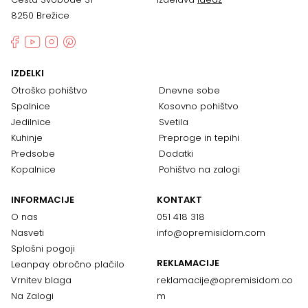
8250 Brežice
IZDELKI
Otroško pohištvo
Dnevne sobe
Spalnice
Kosovno pohištvo
Jedilnice
Svetila
Kuhinje
Preproge in tepihi
Predsobe
Dodatki
Kopalnice
Pohištvo na zalogi
INFORMACIJE
KONTAKT
O nas
051 418 318
Nasveti
info@opremisidom.com
Splošni pogoji
REKLAMACIJE
Leanpay obročno plačilo
Vrnitev blaga
reklamacije@
opremisidom.co
Na Zalogi
m