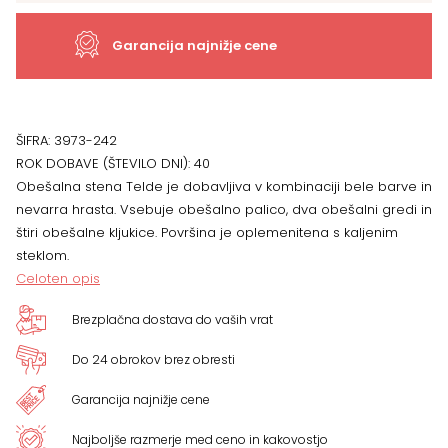
dimenzije
Garancija najnižje cene
89
x
ŠIFRA:
3973-242
ROK DOBAVE (ŠTEVILO DNI):
40
144
Obešalna stena Telde je dobavljiva v kombinaciji bele barve in
nevarra hrasta. Vsebuje obešalno palico, dva obešalni gredi in
x
štiri obešalne kljukice. Površina je oplemenitena s kaljenim
steklom.
30
Celoten opis
cm
Brezplačna dostava do vaših vrat
količina
Do 24 obrokov brez obresti
Garancija najnižje cene
Najboljše razmerje med ceno in kakovostjo