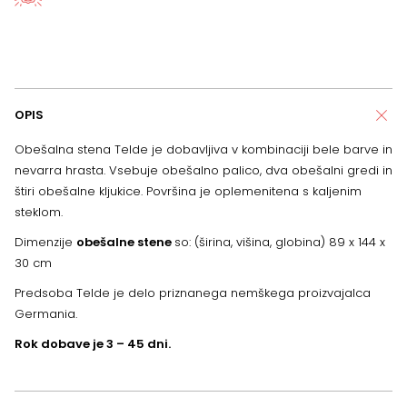
OPIS
Obešalna stena Telde je dobavljiva v kombinaciji bele barve in
nevarra hrasta. Vsebuje obešalno palico, dva obešalni gredi in
štiri obešalne kljukice. Površina je oplemenitena s kaljenim
steklom.
Dimenzije
obešalne stene
so: (širina, višina, globina) 89 x 144 x
30 cm
Predsoba Telde je delo priznanega nemškega proizvajalca
Germania.
Rok dobave je 3 – 45 dni.