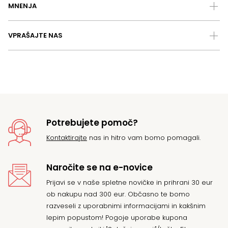
MNENJA
VPRAŠAJTE NAS
Potrebujete pomoč?
Kontaktirajte
nas in hitro vam bomo pomagali.
Naročite se na e-novice
Prijavi se v naše spletne novičke in prihrani 30 eur
ob nakupu nad 300 eur. Občasno te bomo
razveseli z uporabnimi informacijami in kakšnim
lepim popustom! Pogoje uporabe kupona