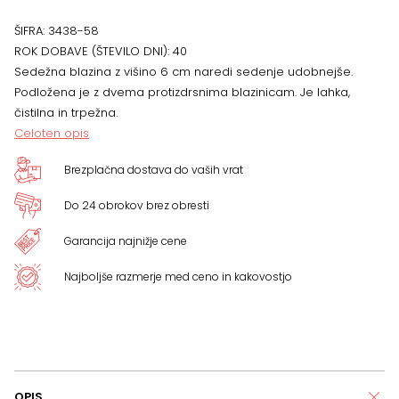
ŠIFRA:
3438-58
ROK DOBAVE (ŠTEVILO DNI):
40
Sedežna blazina z višino 6 cm naredi sedenje udobnejše.
Podložena je z dvema protizdrsnima blazinicam. Je lahka,
čistilna in trpežna.
Celoten opis
Brezplačna dostava do vaših vrat
Do 24 obrokov brez obresti
Garancija najnižje cene
Najboljše razmerje med ceno in kakovostjo
OPIS