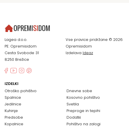
Lagea d.o.o.
Vse pravice pridržane © 2026
PE: Opremisidom
Opremisidom
Cesta Svobode 31
Izdelava
Ideaz
8250 Brežice
IZDELKI
Otroško pohištvo
Dnevne sobe
Spalnice
Kosovno pohištvo
Jedilnice
Svetila
Kuhinje
Preproge in tepihi
Predsobe
Dodatki
Kopalnice
Pohištvo na zalogi