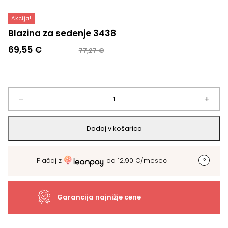
Akcija!
Blazina za sedenje 3438
Izvirna
Trenutna
69,55
€
77,27
€
cena
cena
je
je:
bila:
69,55 €.
77,27 €.
Blazina
–
+
za
Dodaj v košarico
sedenje
Plačaj z
od
12,90
€
/mesec
3438
količina
Garancija najnižje cene