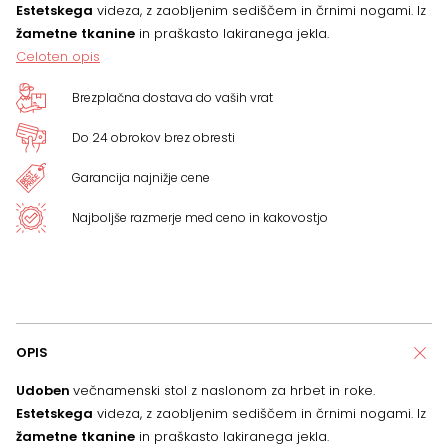
Estetskega
videza, z zaobljenim sediščem in črnimi nogami. Iz
žametne
tkanine
in praškasto lakiranega jekla.
Celoten opis
Brezplačna dostava do vaših vrat
Do 24 obrokov brez obresti
Garancija najnižje cene
Najboljše razmerje med ceno in kakovostjo
OPIS
Udoben
večnamenski stol z naslonom za hrbet in roke.
Estetskega
videza, z zaobljenim sediščem in črnimi nogami. Iz
žametne
tkanine
in praškasto lakiranega jekla.