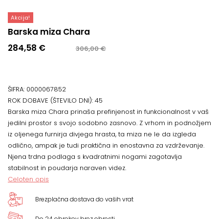
Akcija!
Barska miza Chara
Izvirna
Trenutna
284,58
€
306,00
€
cena
cena
je
je:
bila:
284,58 €.
ŠIFRA:
0000067852
306,00 €.
ROK DOBAVE (ŠTEVILO DNI):
45
Barska miza Chara prinaša prefinjenost in funkcionalnost v vaš
jedilni prostor s svojo sodobno zasnovo. Z vrhom in podnožjem
iz oljenega furnirja divjega hrasta, ta miza ne le da izgleda
odlično, ampak je tudi praktična in enostavna za vzdrževanje.
Njena trdna podlaga s kvadratnimi nogami zagotavlja
stabilnost in poudarja naraven videz.
Celoten opis
Brezplačna dostava do vaših vrat
Do 24 obrokov brez obresti