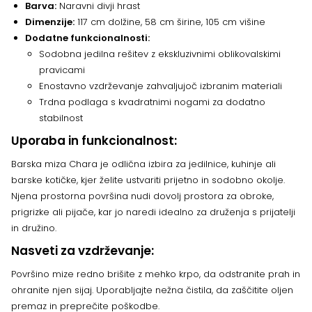
Barva:
Naravni divji hrast
Dimenzije:
117 cm dolžine, 58 cm širine, 105 cm višine
Dodatne funkcionalnosti:
Sodobna jedilna rešitev z ekskluzivnimi oblikovalskimi
pravicami
Enostavno vzdrževanje zahvaljujoč izbranim materiali
Trdna podlaga s kvadratnimi nogami za dodatno
stabilnost
Uporaba in funkcionalnost:
Barska miza Chara je odlična izbira za jedilnice, kuhinje ali
barske kotičke, kjer želite ustvariti prijetno in sodobno okolje.
Njena prostorna površina nudi dovolj prostora za obroke,
prigrizke ali pijače, kar jo naredi idealno za druženja s prijatelji
in družino.
Nasveti za vzdrževanje:
Površino mize redno brišite z mehko krpo, da odstranite prah in
ohranite njen sijaj. Uporabljajte nežna čistila, da zaščitite oljen
premaz in preprečite poškodbe.