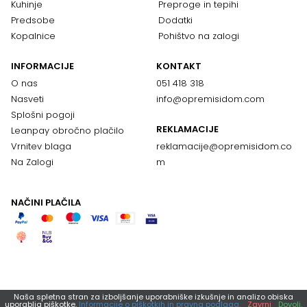
Kuhinje
Preproge in tepihi
Predsobe
Dodatki
Kopalnice
Pohištvo na zalogi
INFORMACIJE
KONTAKT
O nas
051 418 318
Nasveti
info@opremisidom.com
Splošni pogoji
REKLAMACIJE
Leanpay obročno plačilo
Vrnitev blaga
reklamacije@
opremisidom.co
Na Zalogi
m
NAČINI PLAČILA
Naša spletna stran za izboljšanje uporabniške izkušnje in analizo obiska
uporablja piškotke.
Informacije o piškotkih in pravna podlaga.
Zavrni
Dovoli.