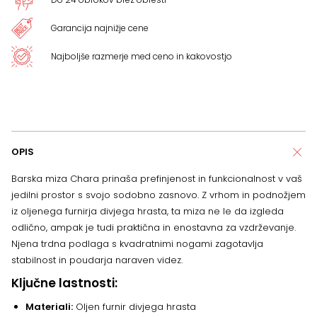
Garancija najnižje cene
Najboljše razmerje med ceno in kakovostjo
OPIS
Barska miza Chara prinaša prefinjenost in funkcionalnost v vaš
jedilni prostor s svojo sodobno zasnovo. Z vrhom in podnožjem
iz oljenega furnirja divjega hrasta, ta miza ne le da izgleda
odlično, ampak je tudi praktična in enostavna za vzdrževanje.
Njena trdna podlaga s kvadratnimi nogami zagotavlja
stabilnost in poudarja naraven videz.
Ključne lastnosti:
Materiali:
Oljen furnir divjega hrasta