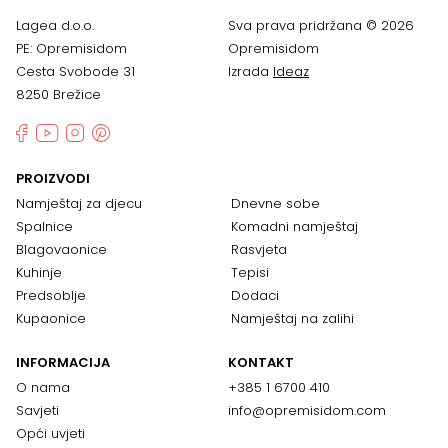
Lagea d.o.o.
Sva prava pridržana © 2026
PE: Opremisidom
Opremisidom
Cesta Svobode 31
Izrada
Ideaz
8250 Brežice
PROIZVODI
Namještaj za djecu
Dnevne sobe
Spalnice
Komadni namještaj
Blagovaonice
Rasvjeta
Kuhinje
Tepisi
Predsoblje
Dodaci
Kupaonice
Namještaj na zalihi
INFORMACIJA
KONTAKT
O nama
+385 1 6700 410
Savjeti
info@opremisidom.com
Opći uvjeti